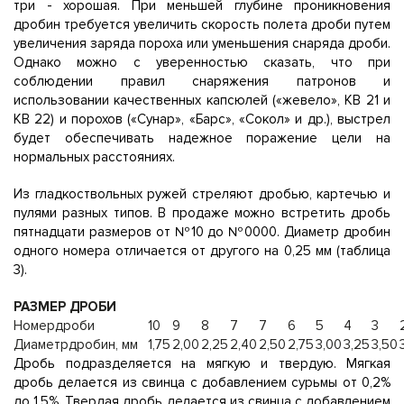
три - хорошая. При меньшей глубине проникновения
дробин требуется увеличить скорость полета дроби путем
увеличения заряда пороха или уменьшения снаряда дроби.
Однако можно с уверенностью сказать, что при
соблюдении правил снаряжения патронов и
использовании качественных капсюлей («жевело», KB 21 и
KB 22) и порохов («Сунар», «Барс», «Сокол» и др.), выстрел
будет обеспечивать надежное поражение цели на
нормальных расстояниях.
Из гладкоствольных ружей стреляют дробью, картечью и
пулями разных типов. В продаже можно встретить дробь
пятнадцати размеров от №10 до №0000. Диаметр дробин
одного номера отличается от другого на 0,25 мм (таблица
3).
РАЗМЕР ДРОБИ
Номердроби
10
9
8
7
7
6
5
4
3
Диаметрдробин, мм
1,75
2,00
2,25
2,40
2,50
2,75
3,00
3,25
3,50
Дробь подразделяется на мягкую и твердую. Мягкая
дробь делается из свинца с добавлением сурьмы от 0,2%
до 1,5%. Твердая дробь делается из свинца с добавлением