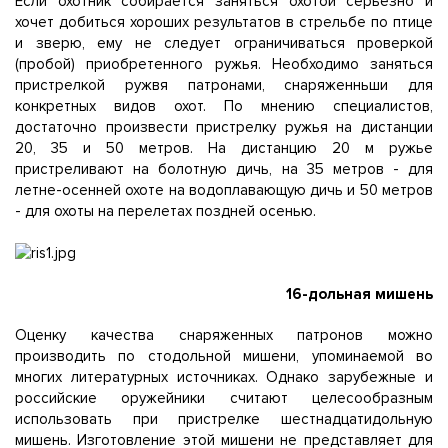
Если охотник собирается заняться охотой серьезно и
хочет добиться хороших результатов в стрельбе по птице
и зверю, ему не следует ограничиваться проверкой
(пробой) приобретенного ружья. Необходимо заняться
пристрелкой ружвя патронами, снаряженньши для
конкретных видов охот. По мнению специалистов,
достаточно произвести пристрелку ружья на дистанции
20, 35 и 50 метров. На дистанцию 20 м ружье
пристреливают на болотную дичь, на 35 метров - для
летне-осенней oxoте на водоплавающую дичь и 50 метров
- для охоты на перелетах поздней осенью.
16-дольная мишень
Оценку качества снаряженных патронов можно
производить по стодольной мишени, упоминаемой во
многих литературных источниках. Однако зарубежные и
российские оружейники считают целесообразным
использовать при пристрелке шестнадцатидольную
мишень. Изготовление этой мишени не представляет для