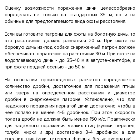
Оценку возможности поражения дичи целесообразно
определять не только на стандартных 35 м, но и на
обычные для предполагаемого вида охоты расстояния.
Если вы готовите патроны для охоты на болотную дичь, то
это расстояние должно равняться 20 м. При охоте на
боровую дичь из-под собаки снаряженный патрон должен
обеспечивать поражение на расстоянии 30 м. При охоте на
водоплавающую дичь - до 35-40 м в августе-сентябре, а
при охоте поздней осенью - до 50 м.
На основании произведенных расчетов определяется
количество дробин, достаточное для поражения птицы
или зверя на определенном расстоянии и диаметре
дробин в снаряженном патроне. Установлено, что для
надежного поражения пернатой дичи достаточно, чтобы в
нее попало не менее 4-5 дробинок. При этом скорость
полета дроби не должна быть менее 150 м/с. Практически
для надежного поражения мелких птиц (кулики, перепел,
голуби, чирки и др.) достаточно 3-4 дробинок, а для
средних птиц (утки, тетерева, фазаны, белые куропатки) -