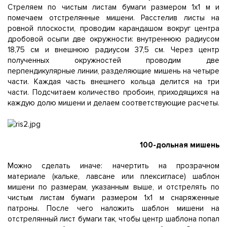
Стреляем по чистым листам бумаги размером 1x1 м и
помечаем отстрелянные мишени. Расстелив листы на
ровной плоскости, проводим карандашом вокруг центра
дробовой осыпи две окружности: внутреннюю радиусом
18,75 см и внешнюю радиусом 37,5 см. Через центр
полученных окружностей проводим две
перпендикулярные линии, разделяющие мишень на четыре
части. Каждая часть внешнего кольца делится на три
части. Подсчитаем количество пробоин, приходящихся на
каждую долю мишени и делаем соответствующие расчеты.
100-дольная мишень
Можно сделать иначе: начертить на прозрачном
материале (кальке, лавсане или плексигласе) шаблон
мишени по размерам, указанным выше, и отстрелять по
чистым листам бумаги размером 1x1 м снаряженные
патроны. После чего наложить шаблон мишени на
отстрелянный лист бумаги так, чтобы центр шаблона попал