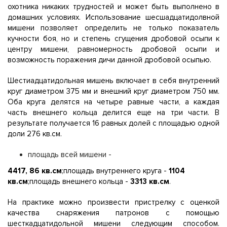
охотника никаких трудностей и может быть выполнено в
домашних условиях. Использование шесшадцатидолвной
мишени позволяет определить не только показатель
кучности боя, но и степень сгущения дробовой осыпи к
центру мишени, равномерность дробовой осыпи и
возможность поражения дичи данной дробовой осыпью.
Шестиадцатидольная мишень включает в себя внутренний
круг диаметром 375 мм и внешний круг диаметром 750 мм.
Оба круга делятся на четыре равные части, а каждая
часть внешнего кольца делится еще на три части. В
результате получается 16 равных долей с площадью одной
доли 276 кв.см.
площадь всей мишени -
4417, 86 кв.см
;площадь внутреннего круга -
1104
кв.см
;площадь внешнего кольца -
3313 кв.см
.
На практике можно произвести пристрелку с оценкой
качества снаряжения патронов с помощью
шесткадцатидольной мишени следующим способом.