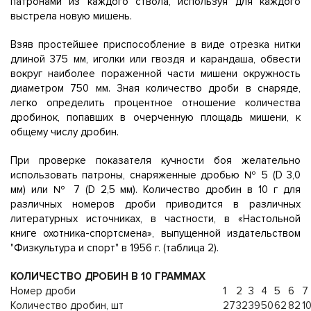
патронами из каждого ствола, используя для каждого
выстрела новую мишень.
Взяв простейшее приспособление в виде отрезка нитки
длиной 375 мм, иголки или гвоздя и карандаша, обвести
вокруг наиболее пораженной части мишени окружность
диаметром 750 мм. Зная количество дроби в снаряде,
легко определить процентное отношение количества
дробинок, попавших в очерченную площадь мишени, к
общему числу дробин.
При проверке показателя кучности боя желательно
использовать патроны, снаряженные дробью № 5 (D 3,0
мм) или № 7 (D 2,5 мм). Количество дробин в 10 г для
различных номеров дроби приводится в различных
литературных источниках, в частности, в «Настольной
книге охотника-спортсмена», выпущенной издательством
"Физкультура и спорт" в 1956 г. (таблица 2).
КОЛИЧЕСТВО ДРОБИН В 10 ГРАММАХ
Номер дроби
1
2
3
4
5
6
7
Количество дробин, шт
27
32
39
50
62
82
1