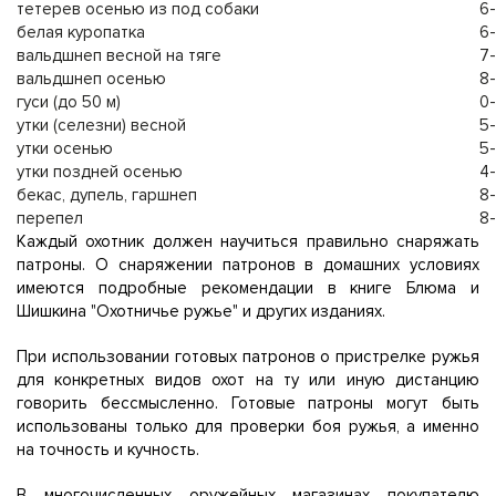
тетерев осенью из под собаки
6
белая куропатка
6
вальдшнеп весной на тяге
7
вальдшнеп осенью
8
гуси (до 50 м)
0
утки (селезни) весной
5
утки осенью
5
утки поздней осенью
4
бекас, дупель, гаршнеп
8
перепел
8-
Каждый охотник должен научиться правильно снаряжать
патроны. О снаряжении патронов в домашних условиях
имеются подробные рекомендации в книге Блюма и
Шишкина "Охотничье ружье" и других изданиях.
При использовании готовых патронов о пристрелке ружья
для конкретных видов охот на ту или иную дистанцию
говорить бессмысленно. Готовые патроны могут быть
использованы только для проверки боя ружья, а именно
на точность и кучность.
В многочисленных оружейных магазинах покупателю