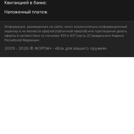
Квитанцией в банке;
Наложенный платеж.
Информация, размещенная на сайте, носит исключительно информационный
характер и не является офертой (публичной офертой) или приглашение делать
оферты в соответствии со статьями 435 и 437 (часть 2) Гражданского Кодекса
Российской Федерации
2009 - 2026 © ФОРГАН - «Все для вашего оружия»