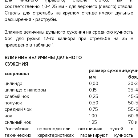
для нижнего (правого) ствола 0,6-0,8 мм и,
соответственно, 1,0-1,25 мм - для верхнего (левого) ствола.
Стволы для стрельбы на круглом стенде имеют дульные
расширения - раструбы.
Влияние величины дульного сужения на среднюю кучность
боя для ружья 12-го калибра при стрельбе на 35 м
приведено в таблице 1.
ВЛИЯНИЕ ВЕЛИЧИНЫ ДУЛЬНОГО
СУЖЕНИЯ
размер сужения,
куч
сверловка
мм
боя,
цилиндр
0,00
30-3
цилиндр с напором
0,15
35-
слабый чок
0,25
45-
получок
0,50
50-
средний чок
0,75
55-
чок
1,00
60-
сильный чок
1,25
70 и
Российские производители охотничьих ружей в
технических характеристиках гарантируют кучность