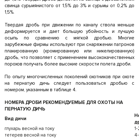
свинца сурьмянистого от 1,5% до 3% и сурьмы от 0,2% до
1,5%.
Твердая дробь при движении по каналу ствола меньше
деформируется и дает большую убойность и лучшую
осыпь по сравнению с мягкой дробью. Многие
зарубежные фирмы используют при снаряжении патронов
плакированную (хромированную или никелированную)
дробь, что позволяет с применением высококачественных
порохов получать более высокие скорости полета дроби.
По опыту многочисленных поколений охотников при охоте
на пернатую дичь следует пользоваться дробью с
номером, указанным в таблице 4.
НОМЕРА ДРОБИ РЕКОМЕНДУЕМЫЕ ДЛЯ ОХОТЫ НА
ПЕРНАТУЮ ДИЧЬ
Н
Вид дичи
д
глухарь весной на току
1-
тетерев весной на току
4