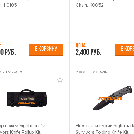
n, 110105
Chain, 110052
:
Цена:
В КОРЗИНУ
В КОР
00 руб.
2,400 руб.
ль: TS42001B
Модель: TS71004K
р ножей Sightmark 12
Нож тактический Sightmark
vors Knife Rollup Kit
Survivors Folding Knife Kit