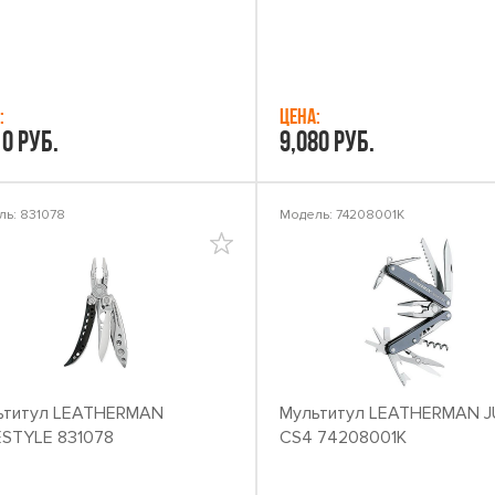
:
Цена:
10 руб.
9,080 руб.
ь: 831078
Модель: 74208001K
ьтитул LEATHERMAN
Мультитул LEATHERMAN J
ESTYLE 831078
CS4 74208001K