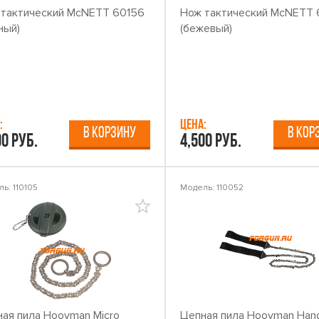
 тактический McNETT 60156
Нож тактический McNETT 
ный)
(бежевый)
:
Цена:
В КОРЗИНУ
В КОР
00 руб.
4,500 руб.
ь: 110105
Модель: 110052
ая пила Hooyman Micro
Цепная пила Hooyman Hand