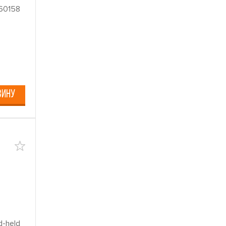
60158
ЗИНУ
-held