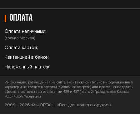
Оплата
Оплата наличными;
(только Москва)
Оплата картой;
Квитанцией в банке;
Наложенный платеж.
Информация, размещенная на сайте, носит исключительно информационный
характер и не является офертой (публичной офертой) или приглашение делать
оферты в соответствии со статьями 435 и 437 (часть 2) Гражданского Кодекса
Российской Федерации
2009 - 2026 © ФОРГАН - «Все для вашего оружия»