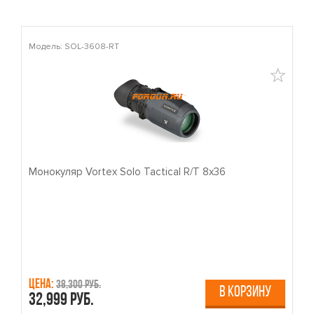
Модель: SOL-3608-RT
М
Монокуляр Vortex Solo Tactical R/T 8x36
П
Цена:
Ц
38,300 руб.
В КОРЗИНУ
32,999 руб.
4