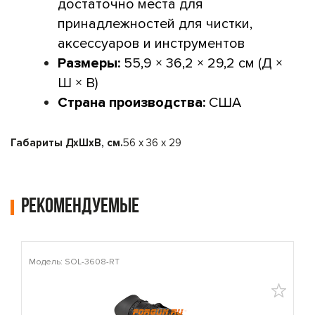
достаточно места для
принадлежностей для чистки,
аксессуаров и инструментов
Размеры:
55,9 × 36,2 × 29,2 см (Д ×
Ш × В)
Страна производства:
США
Габариты ДxШxВ, см.
56 х 36 х 29
Рекомендуемые
Модель: SOL-3608-RT
М