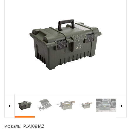
›
‹
PLA1081AZ
МОДЕЛЬ: