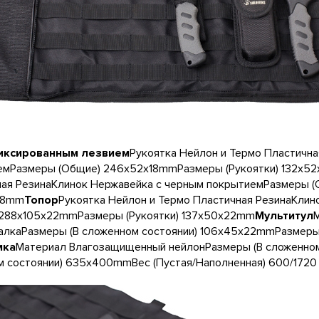
иксированным лезвием
Рукоятка Нейлон и Термо Пластичн
емРазмеры (Общие) 246x52x18mmРазмеры (Рукоятки) 132x5
ная РезинаКлинок Нержавейка с черным покрытиемРазмеры 
18mm
Топор
Рукоятка Нейлон и Термо Пластичная РезинаКли
 288x105x22mmРазмеры (Рукоятки) 137x50x22mm
Мультитул
алкаРазмеры (В сложенном состоянии) 106x45x22mmРазмеры
мка
Материал Влагозащищенный нейлонРазмеры (В сложенно
 состоянии) 635x400mmВес (Пустая/Наполненная) 600/1720 