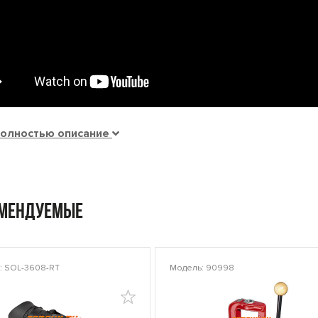
полностью описание
омендуемые
: SOL-3608-RT
Модель: 90998