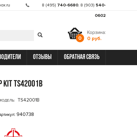
ox.ru
8 (495)
740-6680
,
8 (903)
540-
0602
Корзина:
0
0 руб.
водители
отзывы
обратная связь
p Kit TS42001B
TS42001B
МОДЕЛЬ:
: 940738
Артикул