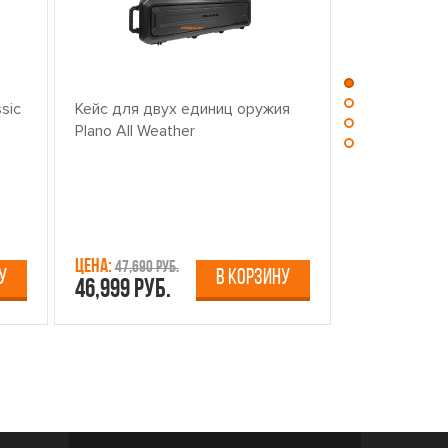
sic
Кейс для двух единиц оружия
Центр для ч
Plano All Weather
оружием PL
Цена:
Цена:
47,690 руб.
13,750 р
У
В КОРЗИНУ
46,999 руб.
12,499 руб