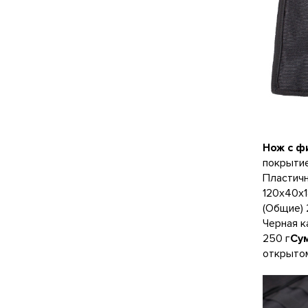
Нож с ф
покрыти
Пластич
120x40x
(Общие)
Черная к
250 г
Су
открытом