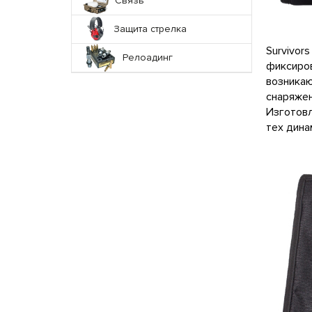
Связь
Защита стрелка
Survivor
Релоадинг
фиксиров
возникаю
снаряжен
Изготовл
тех дина