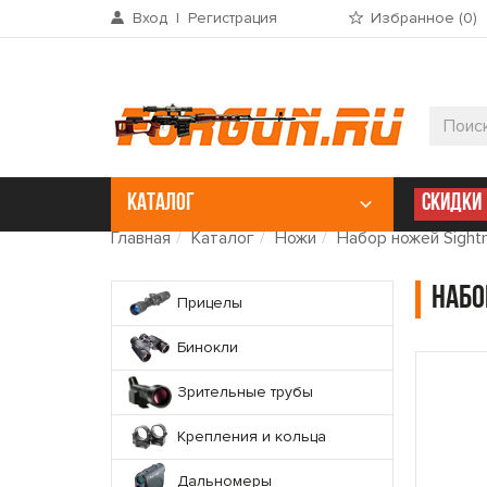
Вход
|
Регистрация
Избранное (
0
)
КАТАЛОГ
СКИДКИ
Главная
Каталог
Ножи
Набор ножей Sightma
Набо
Прицелы
Бинокли
Зрительные трубы
Крепления и кольца
Дальномеры