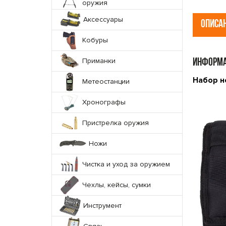
оружия
Аксессуары
ОПИСА
Кобуры
Приманки
ИНФОРМА
Набор но
Метеостанции
Хронографы
Пристрелка оружия
Ножи
Чистка и уход за оружием
Чехлы, кейсы, сумки
Инструмент