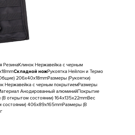
ая РезинаКлинок Нержавейка с черным
2x18mm
Складной нож
Рукоятка Нейлон и Термо
(Общие) 206x40x18mmРазмеры (Рукоятки)
нок Нержавейка с черным покрытиемРазмеры
Материал Анодированный алюминийПокрытие
 (В открытом состоянии) 164x135x22mmВес
м состоянии) 406x89x165mmРазмеры (В
г