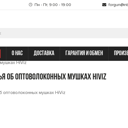
Пн - Пт, 9:00 - 19:00
forgun@inb
о нас
доставка
гарантия и обмен
произ
мушках HiViz
ья об оптоволоконных мушках HiViz
б оптоволоконных мушках HiViz