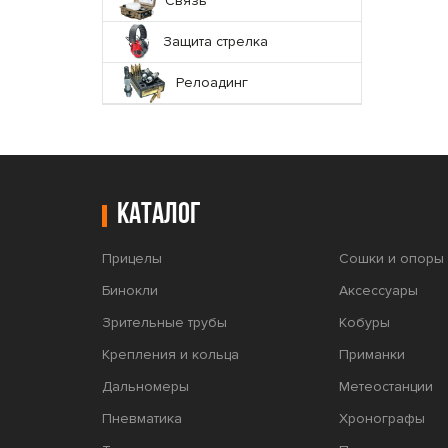
Связь
Защита стрелка
Релоадинг
Каталог
Прицелы
Сошки и опоры 
Бинокли
Аксессуары
Зрительные трубы
Кобуры
Крепления и кольца
Приманки
Дальномеры
Метеостанции
Пневматика
Хронографы