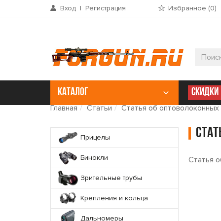
Вход
|
Регистрация
Избранное (
0
)
КАТАЛОГ
СКИДКИ
Главная
Статьи
Статья об оптоволоконных 
Стат
Прицелы
Бинокли
Статья о
Зрительные трубы
Крепления и кольца
Дальномеры