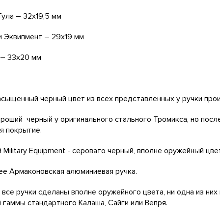
Тула – 32х19,5 мм
 Эквипмент – 29х19 мм
 – 33х20 мм
сыщенный черный цвет из всех представленных у ручки прои
роший черный у оригинального стального Тромикса, но посл
я покрытие.
 Military Equipment - серовато черный, вполне оружейный цвет
ее Армаконовская алюминиевая ручка.
 все ручки сделаны вполне оружейного цвета, ни одна из ни
 гаммы стандартного Калаша, Сайги или Вепря.