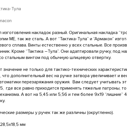
ктика-Тула
macon
 изготовления накладок разный. Оригинальная накладка “тро
опии МЕ, так же сталь. А вот “Тактика-Тула” и “Армакон” изг
вого сплава. Винты естественно у всех стальные. Все произ
нник. Кроме “Тактика –Тула”. Они адаптировали ручку, под н
со стальным винтом под обычную шлицевую отвертку.
т значение не только для тактико-технических характеристик 
, что дополнительный вес на ручке затвора увеличивает и ве
втоматики перезаряжания оружия. Вам следует учитывать это п
5, где все равно приходится применять тяжелые патроны, то 
еханизма. А вот на 5,45 или 5,56 и тем более 9х19 “лишние” 
ку.
ческие размеры у ручек так же различны (округленно).
 28,5х18,5 мм