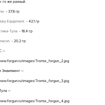
к то же разный.
mix
- 37,8 гр
itary Equipment
- 42,1 гр
ктика-Тула
- 18,4 гр
macon
- 20,2 гр
С –
и Эквипмент –
Тула –