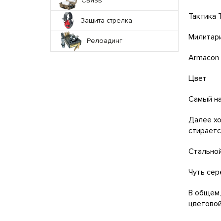
Связь
Тактика 
Защита стрелка
Милитари
Релоадинг
Armacon
Цвет
Самый на
Далее хо
стираетс
Стальной
Чуть сер
В общем,
цветовой