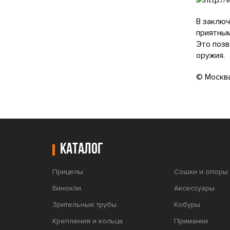
В заключ
приятным
Это позв
оружия.
© Москва
Каталог
Прицелы
Сошки и опоры 
Бинокли
Аксессуары
Зрительные трубы
Кобуры
Крепления и кольца
Приманки