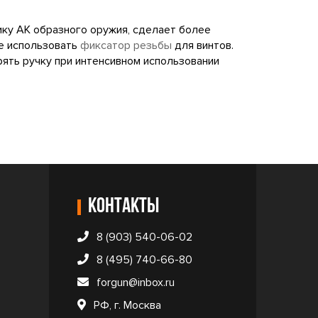
мику АК образного оружия, сделает более
те использовать
фиксатор резьбы
для винтов.
рять ручку при интенсивном использовании
Контакты
8 (903) 540-06-02
8 (495) 740-66-80
forgun@inbox.ru
РФ, г. Москва