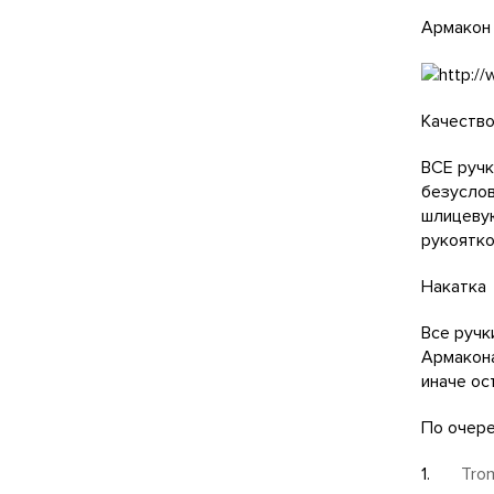
Армакон
Качество
ВСЕ ручк
безуслов
шлицевую
рукоятко
Накатка 
Все ручк
Армакона
иначе ос
По очер
1.
Tro