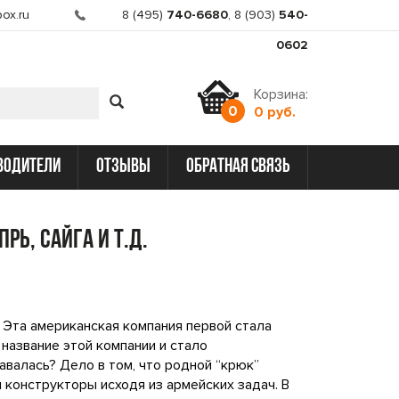
ox.ru
8 (495)
740-6680
,
8 (903)
540-
0602
Корзина:
0
0 руб.
водители
отзывы
обратная связь
рь, Сайга и т.д.
. Эта американская компания первой стала
название этой компании и стало
валась? Дело в том, что родной “крюк”
 конструкторы исходя из армейских задач. В