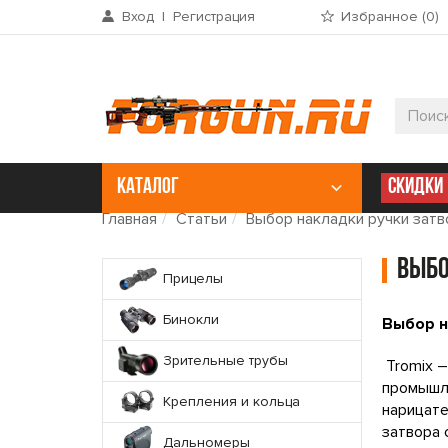
Вход
|
Регистрация
Избранное (
0
)
КАТАЛОГ
СКИДКИ
Главная
Статьи
Выбор накладки ручки затво
Выбо
Прицелы
Бинокли
Выбор н
Зрительные трубы
Tromix –
промышле
Крепления и кольца
нарицате
затвора 
Дальномеры