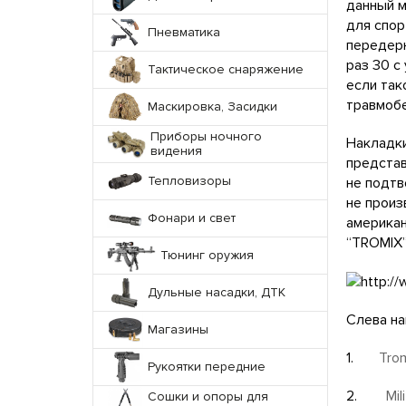
данный м
для спор
Пневматика
передерн
раз 30 с
Тактическое снаряжение
если так
травмобе
Маскировка, Засидки
Приборы ночного
Накладки
видения
представ
Тепловизоры
не подтв
не произ
Фонари и свет
американ
“TROMIX”
Тюнинг оружия
Дульные насадки, ДТК
Слева на
Магазины
1.
Tro
Рукоятки передние
2.
Mil
Сошки и опоры для