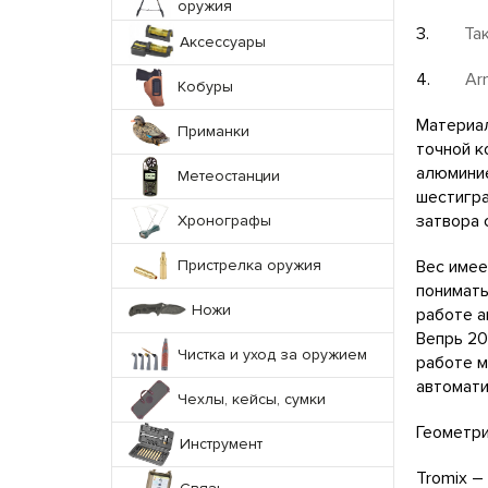
оружия
3.
Та
Аксессуары
4.
Ar
Кобуры
Материал
Приманки
точной к
алюминие
Метеостанции
шестигра
затвора 
Хронографы
Пристрелка оружия
Вес имее
понимать
Ножи
работе а
Вепрь 20
Чистка и уход за оружием
работе м
автомати
Чехлы, кейсы, сумки
Геометри
Инструмент
Tromix –