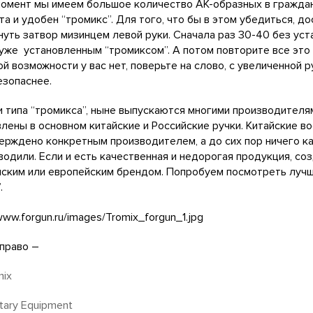
омент мы имеем большое количество АК-образных в граждан
та и удобен “тромикс”. Для того, что бы в этом убедиться, д
уть затвор мизинцем левой руки. Сначала раз 30-40 без уст
 уже установленным “тромиксом”. А потом повторите все это
ой возможности у вас нет, поверьте на слово, с увеличенной 
зопаснее.
 типа “тромикса”, ныне выпускаются многими производителя
лены в основном китайские и Российские ручки. Китайские в
ерждено конкретным производителем, а до сих пор ничего к
водили. Если и есть качественная и недорогая продукция, со
ским или европейским брендом. Попробуем посмотреть лучш
.
право –
mix
itary Equipment