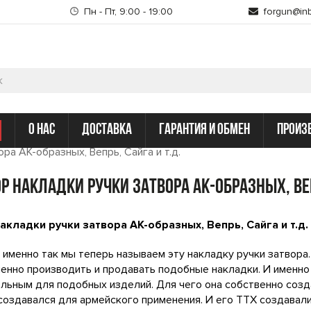
Пн - Пт, 9:00 - 19:00
forgun@inb
о нас
доставка
гарантия и обмен
произ
ра АК-образных, Вепрь, Сайга и т.д.
р накладки ручки затвора АК-образных, Веп
акладки ручки затвора АК-образных, Вепрь, Сайга и т.д.
 именно так мы теперь называем эту накладку ручки затвора
нно производить и продавать подобные накладки. И именно 
льным для подобных изделий. Для чего она собственно созда
создавался для армейского применения. И его ТТХ создавали