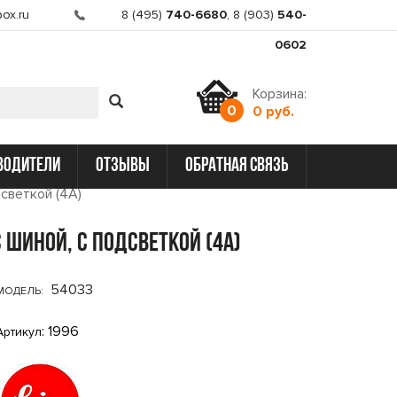
ox.ru
8 (495)
740-6680
,
8 (903)
540-
0602
Корзина:
0
0 руб.
водители
отзывы
обратная связь
светкой (4A)
с шиной, с подсветкой (4A)
54033
МОДЕЛЬ:
: 1996
Артикул