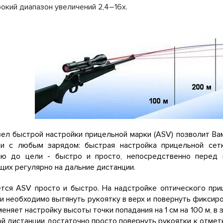
окий диапазон увеличений 2,4–16х.
ел быстрой настройки прицельной марки (ASV) позволит Ва
ии с любым зарядом: быстрая настройка прицельной сет
ию до цели - быстро и просто, непосредственно перед 
их регулярно на дальние дистанции.
ется ASV просто и быстро. На надстройке оптического при
и необходимо вытянуть рукоятку в верх и повернуть фикси
еняет настройку высоты точки попадания на 1 см на 100 м, в
й дистанции достаточно просто повернуть рукоятки к отметк