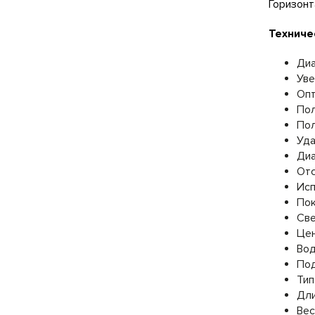
Горизонт
Техниче
Диа
Уве
Опт
Пол
Пол
Уда
Диа
Отс
Исп
Пок
Све
Цен
Вод
Под
Тип
Дли
Вес