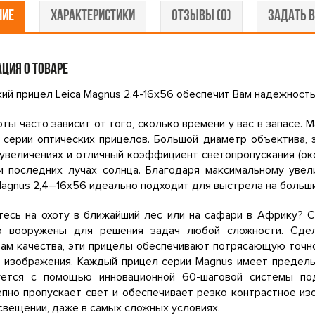
НИЕ
ХАРАКТЕРИСТИКИ
ОТЗЫВЫ (0)
ЗАДАТЬ В
ЦИЯ О ТОВАРЕ
ий прицел Leica Magnus 2.4-16x56 обеспечит Вам надежность 
оты часто зависит от того, сколько времени у вас в запасе.
 серии оптических прицелов. Большой диаметр объектива,
увеличениях и отличный коэффициент светопропускания (ок
и последних лучах солнца. Благодаря максимальному увел
agnus 2,4–16x56 идеально подходит для выстрела на больши
есь на охоту в ближайший лес или на сафари в Африку? С
о вооружены для решения задач любой сложности. Сде
ам качества, эти прицелы обеспечивают потрясающую точн
 изображения. Каждый прицел серии Magnus имеет предель
уется с помощью инновационной 60-шаговой системы под
пно пропускает свет и обеспечивает резко контрастное из
вещении, даже в самых сложных условиях.