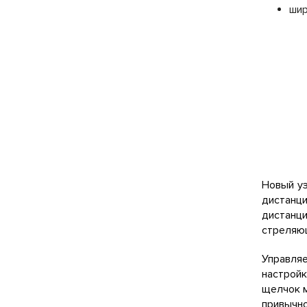
шир
Новый уз
дистанц
дистанц
стреляющ
Управля
настройк
щелчок м
привычно