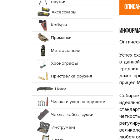
оружия
ОПИСА
Аксессуары
Кобуры
ИНФОРМА
Приманки
Оптическ
Метеостанции
Успех ох
в данной
Хронографы
средних 
даже пр
Пристрелка оружия
прицел M
Ножи
Собирает
Чистка и уход за оружием
идеальн
стандарт
Чехлы, кейсы, сумки
четкость
регулир
Инструмент
великоле
любом ос