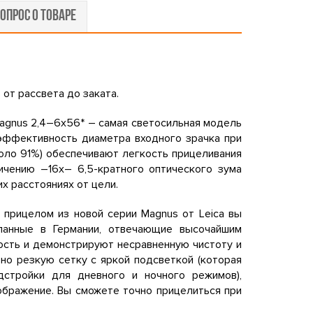
ОПРОС О ТОВАРЕ
от рассвета до заката.
 Magnus 2,4–6x56* – самая светосильная модель
 эффективность диаметра входного зрачка при
оло 91%) обеспечивают легкость прицеливания
ичению –16х– 6,5-кратного оптического зума
х расстояниях от цели.
 прицелом из новой серии Magnus от Leica вы
ланные в Германии, отвечающие высочайшим
ость и демонстрируют несравненную чистоту и
но резкую сетку с яркой подсветкой (которая
стройки для дневного и ночного режимов),
ображение. Вы сможете точно прицелиться при