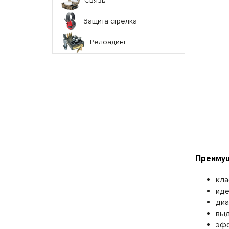
Связь
Защита стрелка
Релоадинг
Преимущ
кла
иде
диа
выд
эфф