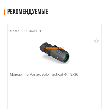
Рекомендуемые
Модель: SOL-3608-RT
М
Монокуляр Vortex Solo Tactical R/T 8x36
П