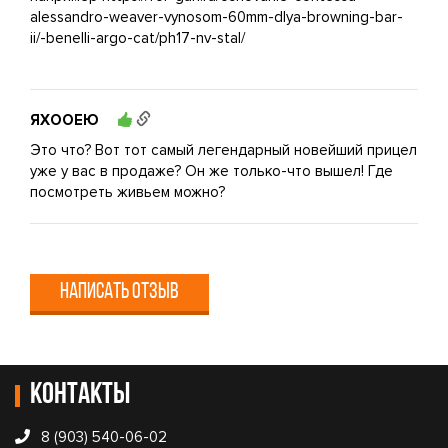
alessandro-weaver-vynosom-60mm-dlya-browning-bar-
ii/-benelli-argo-cat/ph17-nv-stal/
ЯХООЕЮ
Это что? Вот тот самый легендарный новейший прицел
уже у вас в продаже? Он же только-что вышел! Где
посмотреть живьем можно?
НАПИСАТЬ ОТЗЫВ
Контакты
8 (903) 540-06-02