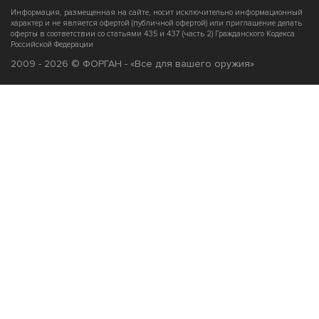
Информация, размещенная на сайте, носит исключительно информационный
характер и не является офертой (публичной офертой) или приглашение делать
оферты в соответствии со статьями 435 и 437 (часть 2) Гражданского Кодекса
Российской Федерации
2009 - 2026 © ФОРГАН - «Все для вашего оружия»