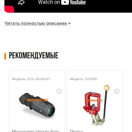
Читать полностью описание
Рекомендуемые
Модель: SOL-3608-RT
Модель: 90998
Мо
Монокуляр Vortex Solo
Пресс
К