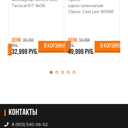
Tactical R/T 8x36
одноступенчатый
о
Classic Cast Lee 90998
W
Цена:
Цена:
Ц
38,300
55,999
В КОРЗИНУ
В КОРЗИНУ
руб.
руб.
ру
ИНУ
32,999 руб.
49,999 руб.
4
Контакты
8 (903) 540-06-02