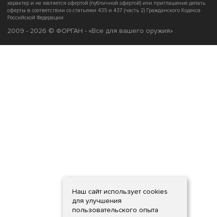
характер и не является офертой (публичной офертой) или приглашение делать
оферты в соответствии со статьями 435 и 437 (часть 2) Гражданского Кодекса
Российской Федерации
2009 - 2026 © ФОРГАН - «Все для вашего оружия»
Наш сайт использует cookies
для улучшения
пользовательского опыта