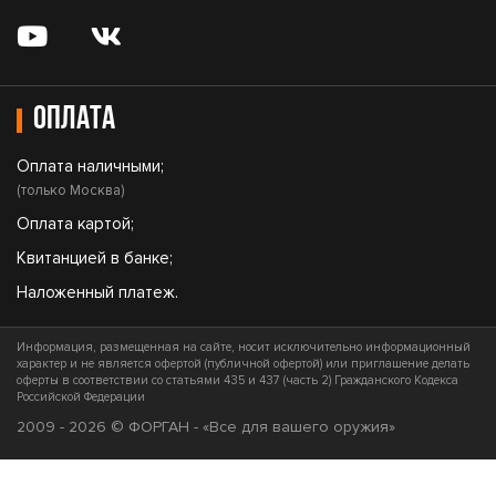
Оплата
Оплата наличными;
(только Москва)
Оплата картой;
Квитанцией в банке;
Наложенный платеж.
Информация, размещенная на сайте, носит исключительно информационный
характер и не является офертой (публичной офертой) или приглашение делать
оферты в соответствии со статьями 435 и 437 (часть 2) Гражданского Кодекса
Российской Федерации
2009 - 2026 © ФОРГАН - «Все для вашего оружия»