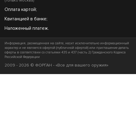
(только Москва)
Оплата картой;
Квитанцией в банке;
Наложенный платеж.
Информация, размещенная на сайте, носит исключительно информационный
характер и не является офертой (публичной офертой) или приглашение делать
оферты в соответствии со статьями 435 и 437 (часть 2) Гражданского Кодекса
Российской Федерации
2009 - 2026 © ФОРГАН - «Все для вашего оружия»