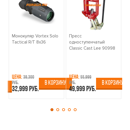
Монокуляр Vortex Solo
Пресс
К
Tactical R/T 8x36
одноступенчатый
о
Classic Cast Lee 90998
W
Цена:
Цена:
Ц
38,300
55,999
В КОРЗИНУ
В КОРЗИНУ
руб.
руб.
ру
ИНУ
32,999 руб.
49,999 руб.
4