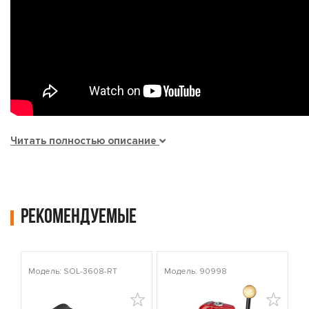
Читать полностью описание
Рекомендуемые
Модель: SOL-3608-RT
Модель: 90998
Мо