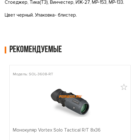
Стоеджер, Тика(Т3), Винчестер, ИЖ-27, МР-153, МР-133.
Цвет черный. Упаковка- блистер.
Рекомендуемые
Модель: SOL-3608-RT
М
Монокуляр Vortex Solo Tactical R/T 8x36
П