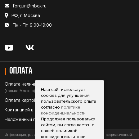
forgun@inbox.ru
РФ, г. Москва
Пн - Пт, 9:00-19:00
Оплата
Оплата наличными;
Наш сайт использует
(только Москва)
cookies для улучшения
Оплата картой;
пользовательского опыта
согласно
политике
Квитанцией в банке;
конфиденциальности
.
Продолжая пользоваться
Наложенный платеж.
сайтом, вы соглашаетсь с
нашей политикой
Информация, размещенная на сайте, носит исключительно информационный
конфиденциальности.