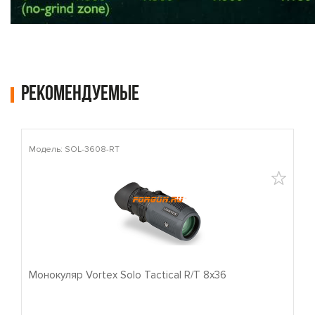
Рекомендуемые
Модель: SOL-3608-RT
М
Монокуляр Vortex Solo Tactical R/T 8x36
П