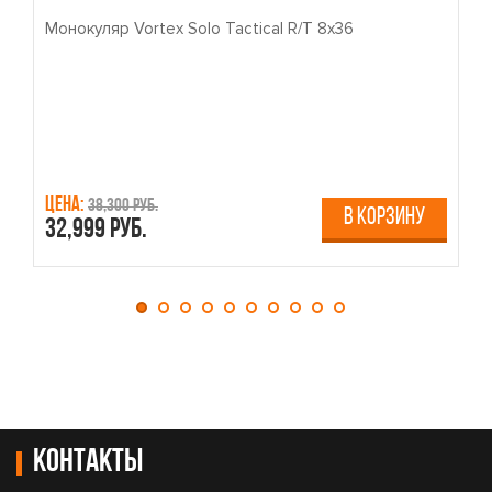
Монокуляр Vortex Solo Tactical R/T 8x36
П
Цена:
Ц
38,300 руб.
В КОРЗИНУ
32,999 руб.
4
Контакты