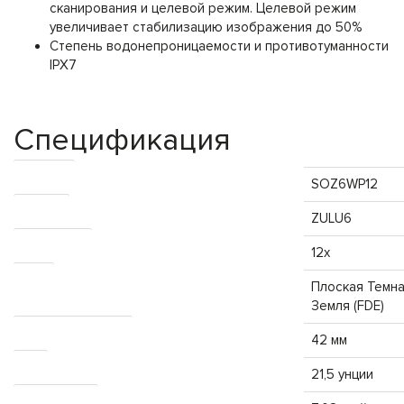
сканирования и целевой режим. Целевой режим
увеличивает стабилизацию изображения до 50%
Степень водонепроницаемости и противотуманности
IPX7
Спецификация
АРТИКУЛ
SOZ6WP12
Модель
ZULU6
Увеличение
12x
Цвет
Плоская Темн
Земля (FDE)
Диаметр объектива
42 мм
Вес
21,5 унции
Общая длина