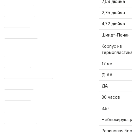
7,08 дюйма
Общая высота
2,75 дюйма
Общая ширина
4,72 дюйма
Тип Призмы
Шмидт-Печан
Материал рамки
Корпус из
термопластик
Рельеф для глаз
17 мм
Аккумулятор
(1) AA
Аккумулятор в комплекте
ДА
Время работы
30 часов
Поле зрения
3.8º
Диоптрийное кольцо
Неблокирующ
Защита корпуса
Резиновая Бр