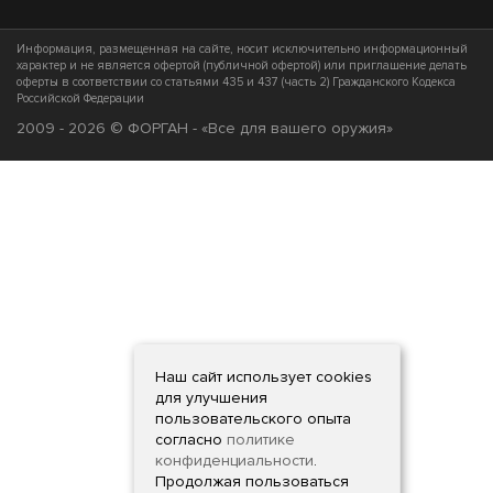
Информация, размещенная на сайте, носит исключительно информационный
характер и не является офертой (публичной офертой) или приглашение делать
оферты в соответствии со статьями 435 и 437 (часть 2) Гражданского Кодекса
Российской Федерации
2009 - 2026 © ФОРГАН - «Все для вашего оружия»
Наш сайт использует cookies
для улучшения
пользовательского опыта
согласно
политике
конфиденциальности
.
Продолжая пользоваться