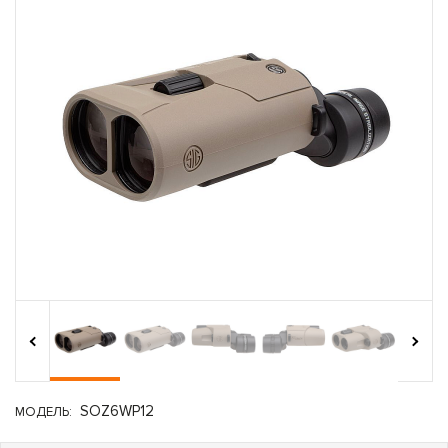
›
‹
SOZ6WP12
МОДЕЛЬ: