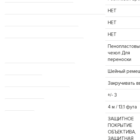
Возможность крепления на штатив
НЕТ
Крепление для штатива входит в комплект поставки
НЕТ
Подходит для адаптера штатива Zulu
НЕТ
В комплект входит чехол для переноски
Пенопластовы
чехол Для
переноски
Ремень для переноски в комплекте
Шейный реме
Глазные чашечки
Закручивать в
Диапазон регулировки диоптрий
+/- 3
Ближний фокус (М)
4 м / 13,1 фута
Тип покрытия
ЗАЩИТНОЕ
ПОКРЫТИЕ
ОБЪЕКТИВА,
ЗАЩИТНАЯ