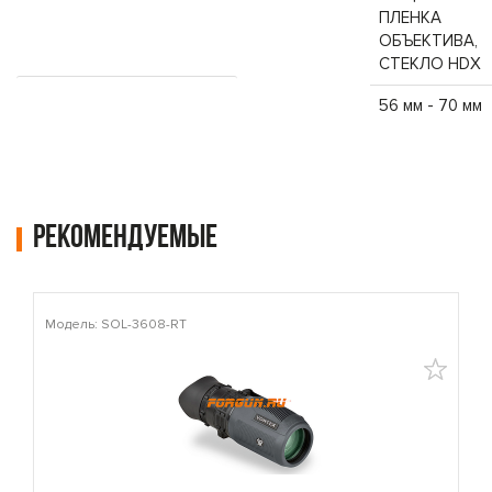
ПЛЕНКА
ОБЪЕКТИВА,
СТЕКЛО HDX
Межзрачковое расстояние (мм)
56 мм - 70 мм
Рекомендуемые
Модель: SOL-3608-RT
М