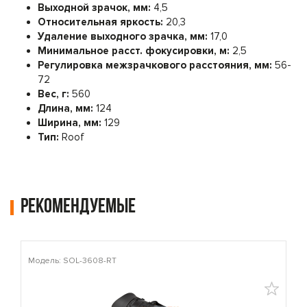
Выходной зрачок, мм:
4,5
Относительная яркость:
20,3
Удаление выходного зрачка, мм:
17,0
Минимальное расст. фокусировки, м:
2,5
Регулировка межзрачкового расстояния, мм:
56-
72
Вес, г:
560
Длина, мм:
124
Ширина, мм:
129
Тип:
Roof
Рекомендуемые
Модель: SOL-3608-RT
М