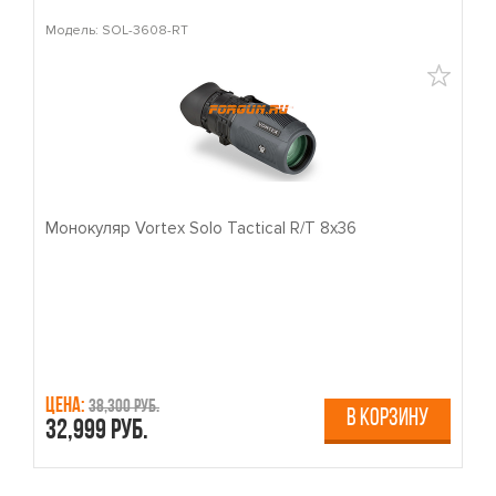
Модель: SOL-3608-RT
М
Монокуляр Vortex Solo Tactical R/T 8x36
П
Цена:
Ц
38,300 руб.
В КОРЗИНУ
32,999 руб.
4