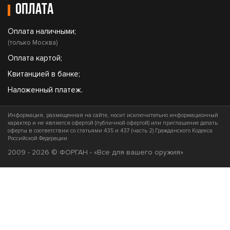
Оплата
Оплата наличными;
(только Москва)
Оплата картой;
Квитанцией в банке;
Наложенный платеж.
Информация, размещенная на сайте, носит исключительно информационный
характер и не является офертой (публичной офертой) или приглашение делать
оферты в соответствии со статьями 435 и 437 (часть 2) Гражданского Кодекса
Российской Федерации
2009 - 2026 © ФОРГАН - «Все для вашего оружия»