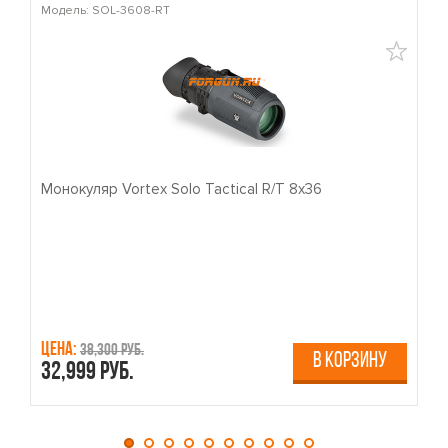
Модель: SOL-3608-RT
М
Монокуляр Vortex Solo Tactical R/T 8x36
П
Цена:
Ц
38,300 руб.
В КОРЗИНУ
32,999 руб.
4