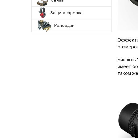
Связь
Защита стрелка
Релоадинг
Эффектив
размеров
Бинокль 
имеет бо
таком же