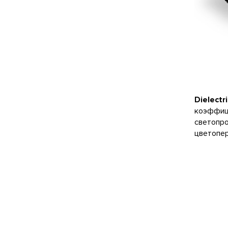
Dielectr
коэффици
светопро
цветопе