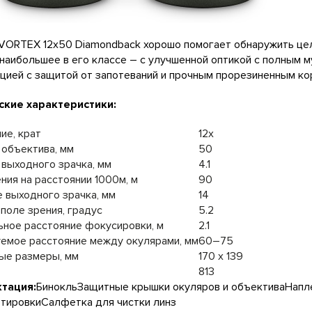
VORTEX 12x50 Diamondback хорошо помогает обнаружить цел
наибольшее в его классе – с улучшенной оптикой с полным 
цией с защитой от запотеваний и прочным прорезиненным кор
ские характеристики:
ие, крат
12x
объектива, мм
50
выходного зрачка, мм
4.1
ния на расстоянии 1000м, м
90
 выходного зрачка, мм
14
поле зрения, градус
5.2
ное расстояние фокусировки, м
2.1
емое расстояние между окулярами, мм
60–75
ые размеры, мм
170 x 139
813
тация:
БинокльЗащитные крышки окуляров и объективаНапле
тировкиСалфетка для чистки линз