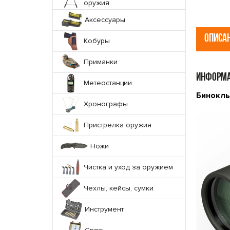
оружия
Аксессуары
ОПИСА
Кобуры
Приманки
ИНФОРМА
Метеостанции
Бинокль
Хронографы
Пристрелка оружия
Ножи
Чистка и уход за оружием
Чехлы, кейсы, сумки
Инструмент