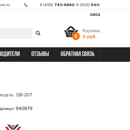
ox.ru
8 (495)
740-6680
,
8 (903)
540-
0602
Корзина:
0
0 руб.
водители
отзывы
обратная связь
DB-207
МОДЕЛЬ:
: 940879
Артикул