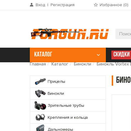
Вход
|
Регистрация
Избранное (
0
)
КАТАЛОГ
СКИДКИ
Главная
Каталог
Бинокли
Бинокль Vortex
Бино
Прицелы
Бинокли
Зрительные трубы
Крепления и кольца
Дальномеры