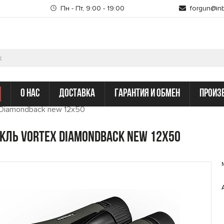
Пн - Пт, 9:00 - 19:00
forgun@inb
о нас
доставка
гарантия и обмен
произ
 Diamondback new 12x50
кль Vortex Diamondback new 12x50