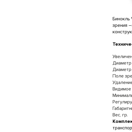
Бинокль 
зрения –
конструк
Техниче
Увеличен
Диаметр 
Диаметр 
Поле зре
Удаление
Видимое 
Минималь
Регулиру
Габаритн
Вес, гр.
Комплек
транспор