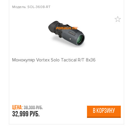
Модель: SOL-3608-RT
М
Монокуляр Vortex Solo Tactical R/T 8x36
П
Цена:
Ц
38,300 руб.
В КОРЗИНУ
32,999 руб.
4