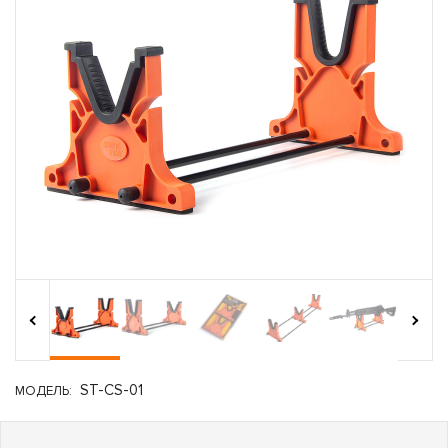
›
‹
ST-CS-01
МОДЕЛЬ: