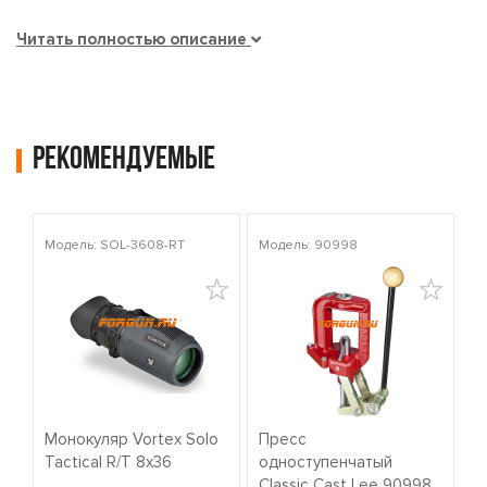
Читать полностью описание
Рекомендуемые
Модель: SOL-3608-RT
Модель: 90998
Мо
Монокуляр Vortex Solo
Пресс
К
Tactical R/T 8x36
одноступенчатый
о
Classic Cast Lee 90998
W