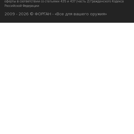
оферты в соответствии со статьями 435 и 437 (часть 2) Гражданского Кодекса
Российской Федерации
2009 - 2026 © ФОРГАН - «Все для вашего оружия»