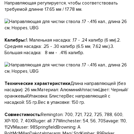
Направляющая регулируется, чтобы соответствовать
требуемой длинне 17.65 мм / 17.78 мм.
Калибры:
1. Маленькая насадка: .17 - .24 калибр (6 мм).2.
Средняя насадка: .25 - .30 калибр (6.5 мм, 7.62 мм.).3.
Большая насадка: 8 мм - .416 калибр.
Технические характеристики
Длина направляющей (без
насадки): 26 мм.Материал: Алюминий/пластикЦвет: Черный/
оранжевыйУпаковка: БлистерВес направляющей с
насадкой: 55 гр.Вес в упаковке: 150 гр.
Совместимость:
Remington: 700, 721, 722, 725, 788, 600,
XP-100, 7, 40ХRuger: all 77Winchester: 54, 56, 70Savage: 110,
112VMauser: 98SpringfieldBrowning: A
BoltMcMillanDakotaInterarm: Mag/ StdKimber: 89Parker