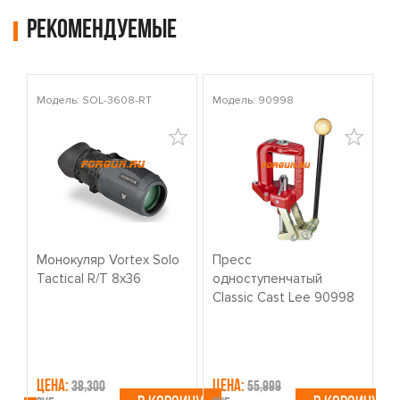
Рекомендуемые
Модель: SOL-3608-RT
Модель: 90998
Мо
Монокуляр Vortex Solo
Пресс
К
Tactical R/T 8x36
одноступенчатый
о
Classic Cast Lee 90998
W
Цена:
Цена:
Ц
38,300
55,999