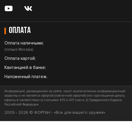
Оплата
Оплата наличными;
(только Москва)
Оплата картой;
Квитанцией в банке;
Наложенный платеж.
Информация, размещенная на сайте, носит исключительно информационный
характер и не является офертой (публичной офертой) или приглашение делать
оферты в соответствии со статьями 435 и 437 (часть 2) Гражданского Кодекса
Российской Федерации
2009 - 2026 © ФОРГАН - «Все для вашего оружия»