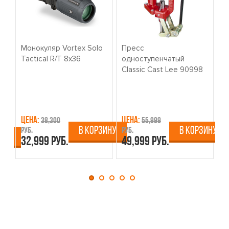
Монокуляр Vortex Solo
Пресс
К
Tactical R/T 8x36
одноступенчатый
о
Classic Cast Lee 90998
W
Цена:
Цена:
Ц
38,300
55,999
В КОРЗИНУ
В КОРЗИНУ
руб.
руб.
ру
ИНУ
32,999 руб.
49,999 руб.
4