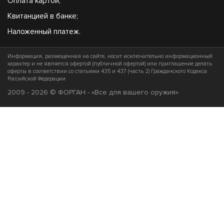
Оплата картой;
Квитанцией в банке;
Наложенный платеж.
Информация, размещенная на сайте, носит исключительно информационный
характер и не является офертой (публичной офертой) или приглашение делать
оферты в соответствии со статьями 435 и 437 (часть 2) Гражданского Кодекса
Российской Федерации
2009 - 2026 © ФОРГАН - «Все для вашего оружия»