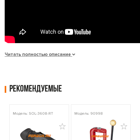
Читать полностью описание
Рекомендуемые
Модель: SOL-3608-RT
Модель: 90998
Мо