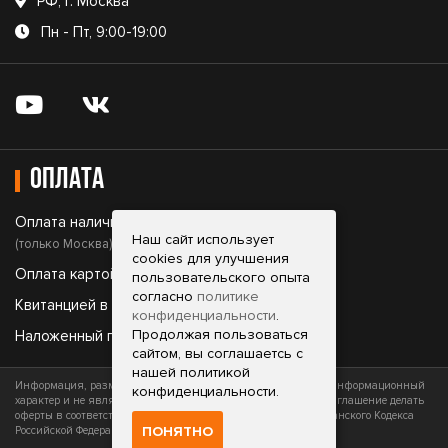
РФ, г. Москва
Пн - Пт, 9:00-19:00
Оплата
Оплата наличными;
Наш сайт использует
(только Москва)
cookies для улучшения
Оплата картой;
пользовательского опыта
согласно
политике
Квитанцией в банке;
конфиденциальности
.
Продолжая пользоваться
Наложенный платеж.
сайтом, вы соглашаетсь с
нашей политикой
Информация, размещенная на сайте, носит исключительно информационный
конфиденциальности.
характер и не является офертой (публичной офертой) или приглашение делать
оферты в соответствии со статьями 435 и 437 (часть 2) Гражданского Кодекса
ПОНЯТНО
Российской Федерации