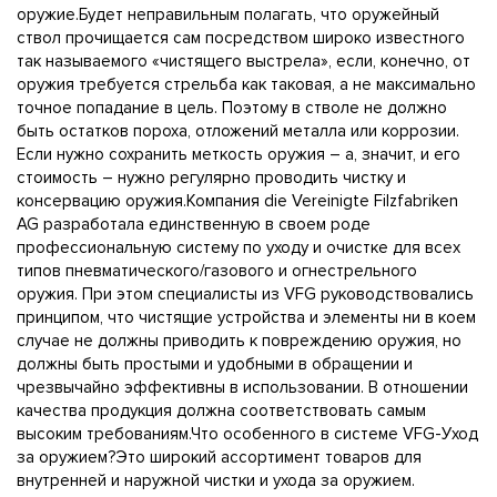
оружие.Будет неправильным полагать, что оружейный
ствол прочищается сам посредством широко известного
так называемого «чистящего выстрела», если, конечно, от
оружия требуется стрельба как таковая, а не максимально
точное попадание в цель. Поэтому в стволе не должно
быть остатков пороха, отложений металла или коррозии.
Если нужно сохранить меткость оружия – а, значит, и его
стоимость – нужно регулярно проводить чистку и
консервацию оружия.Компания die Vereinigte Filzfabriken
AG разработала единственную в своем роде
профессиональную систему по уходу и очистке для всех
типов пневматического/газового и огнестрельного
оружия. При этом специалисты из VFG руководствовались
принципом, что чистящие устройства и элементы ни в коем
случае не должны приводить к повреждению оружия, но
должны быть простыми и удобными в обращении и
чрезвычайно эффективны в использовании. В отношении
качества продукция должна соответствовать самым
высоким требованиям.Что особенного в системе VFG-Уход
за оружием?Это широкий ассортимент товаров для
внутренней и наружной чистки и ухода за оружием.