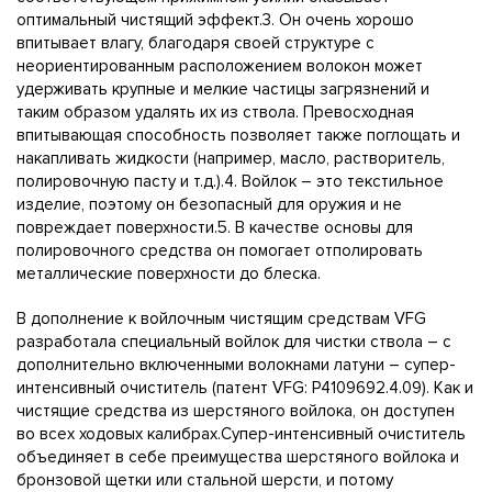
оптимальный чистящий эффект.3. Он очень хорошо
впитывает влагу, благодаря своей структуре с
неориентированным расположением волокон может
удерживать крупные и мелкие частицы загрязнений и
таким образом удалять их из ствола. Превосходная
впитывающая способность позволяет также поглощать и
накапливать жидкости (например, масло, растворитель,
полировочную пасту и т.д.).4. Войлок – это текстильное
изделие, поэтому он безопасный для оружия и не
повреждает поверхности.5. В качестве основы для
полировочного средства он помогает отполировать
металлические поверхности до блеска.
В дополнение к войлочным чистящим средствам VFG
разработала специальный войлок для чистки ствола – с
дополнительно включенными волокнами латуни – супер-
интенсивный очиститель (патент VFG: P4109692.4.09). Как и
чистящие средства из шерстяного войлока, он доступен
во всех ходовых калибрах.Супер-интенсивный очиститель
объединяет в себе преимущества шерстяного войлока и
бронзовой щетки или стальной шерсти, и потому