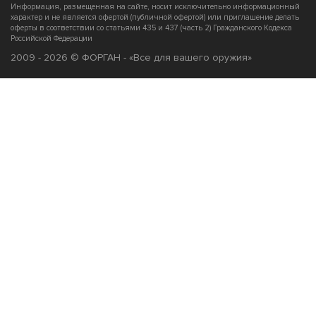
Информация, размещенная на сайте, носит исключительно информационный
характер и не является офертой (публичной офертой) или приглашение делать
оферты в соответствии со статьями 435 и 437 (часть 2) Гражданского Кодекса
Российской Федерации
2009 - 2026 © ФОРГАН - «Все для вашего оружия»