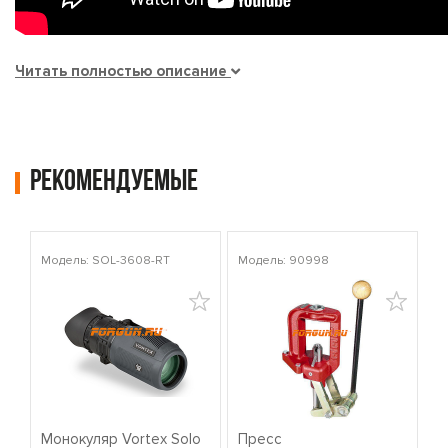
Читать полностью описание
Рекомендуемые
Модель: SOL-3608-RT
Модель: 90998
Мо
Монокуляр Vortex Solo
Пресс
К