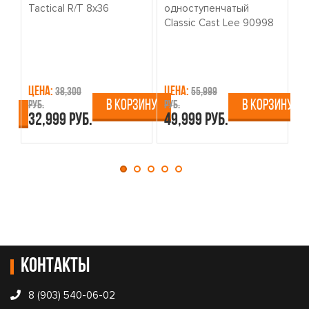
Tactical R/T 8x36
одноступенчатый
о
Classic Cast Lee 90998
W
Цена:
Цена:
Ц
38,300
55,999
В КОРЗИНУ
В КОРЗИНУ
руб.
руб.
ру
ИНУ
32,999 руб.
49,999 руб.
4
Контакты
8 (903) 540-06-02