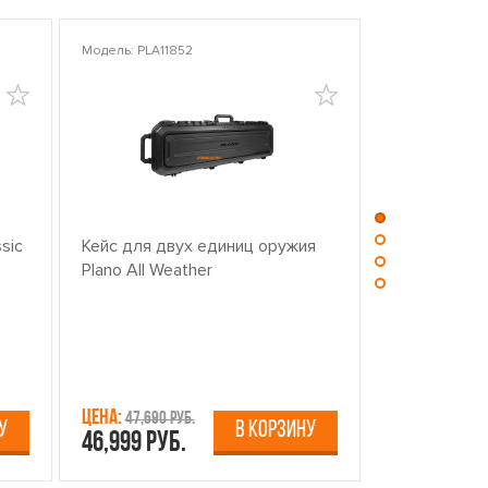
Модель: PLA11852
Модель: PLA10
sic
Кейс для двух единиц оружия
Центр для ч
Plano All Weather
оружием PL
Цена:
Цена:
47,690 руб.
13,750 р
У
В КОРЗИНУ
46,999 руб.
12,499 руб