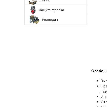
Связь
Защита стрелка
Релоадинг
Особенн
Выс
Пре
газ
Исп
Отл