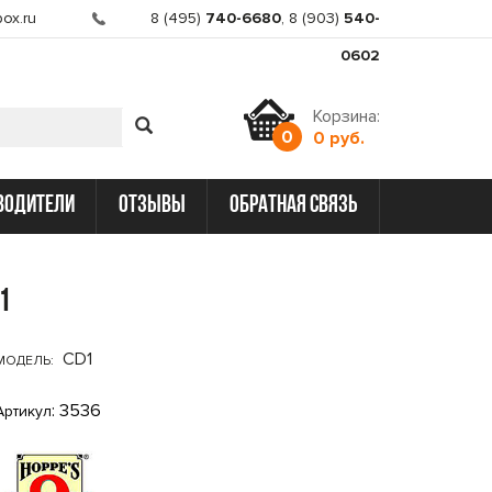
ox.ru
8 (495)
740-6680
,
8 (903)
540-
0602
Корзина:
0
0 руб.
водители
отзывы
обратная связь
1
CD1
МОДЕЛЬ:
: 3536
Артикул