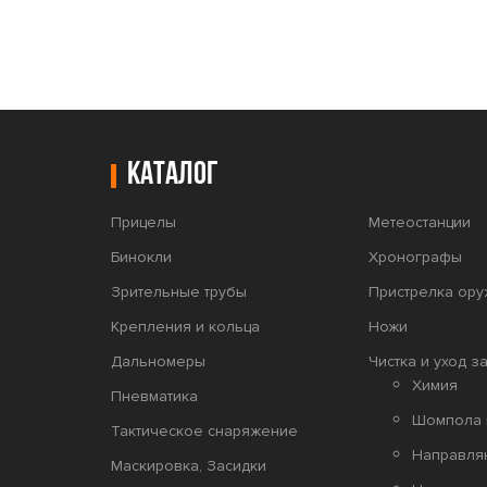
Каталог
Прицелы
Метеостанции
Бинокли
Хронографы
Зрительные трубы
Пристрелка ору
Крепления и кольца
Ножи
Дальномеры
Чистка и уход з
Химия
Пневматика
Шомпола 
Тактическое снаряжение
Направл
Маскировка, Засидки