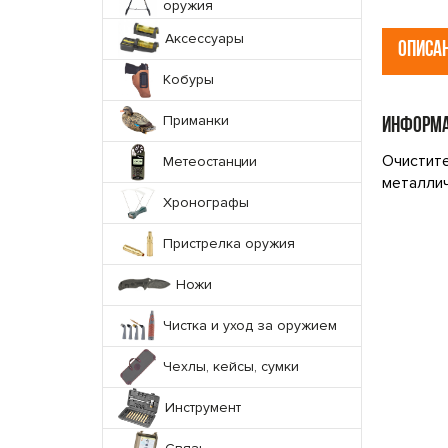
оружия
Аксессуары
ОПИСА
Кобуры
Приманки
ИНФОРМА
Очистите
Метеостанции
металлич
Хронографы
Пристрелка оружия
Ножи
Чистка и уход за оружием
Чехлы, кейсы, сумки
Инструмент