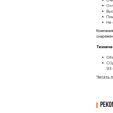
Очи
Отл
Выс
Пом
Не 
Компания
снаряжен
Техниче
Объ
СОД
93-
Читать 
Рек