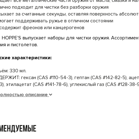
щает все металлические части оружия от масла, смазки и на
ично подходит для чистки без разборки оружия
ыхает за считанные секунды, оставляя поверхность абсолют
огает поддерживать ружье в отличном состоянии
содержит фреонов или канцерогенов
 HOPPE'S выпускает наборы для чистки оружия. Ассортимен
ия и пистолетов.
ские характеристики:
ём: 330 мл.
ЕРЖИТ: гексан (CAS #110-54-3), гептан (CAS #142-82-5), аце
3), этилацетат (CAS #141-78-6), углекислый газ (CAS #128-38
полностью описание
омендуемые