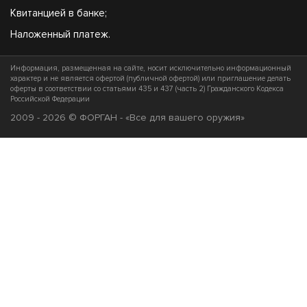
Квитанцией в банке;
Наложенный платеж.
Информация, размещенная на сайте, носит исключительно информационный
характер и не является офертой (публичной офертой) или приглашение делать
оферты в соответствии со статьями 435 и 437 (часть 2) Гражданского Кодекса
Российской Федерации
2009 - 2026 © ФОРГАН - «Все для вашего оружия»