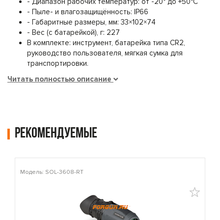
- Диапазон рабочих температур: от -20° до +50°C
- Пыле- и влагозащищённость: IP66
- Габаритные размеры, мм: 33×102×74
- Вес (с батарейкой), г: 227
В комплекте: инструмент, батарейка типа CR2,
руководство пользователя, мягкая сумка для
транспортировки.
Читать полностью описание
Рекомендуемые
Модель: SOL-3608-RT
М