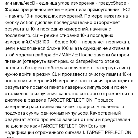
или миль/час - единица углов измерения - градусShape -
Форма прицельной метки – крест или прямоугольник. rEC1
– память 10-и последних измерений. По мере нажатия на
кнопку Action дисплей последовательно отображает
результаты 10-и последних измерений, начиная с
последнего. сLr – режим стирания 10-и последних
измерений.OVER 100 – более 100 – позволяет пропускать
цели, находящиеся ближе 100 м, эта функция не активна в
этой модели прибора ВНИМАНИЕ: После замены батареи
питания (отвернуть винт крышки батарейного отсека,
вставить батарею соблюдая полярность, завернуть винт)
нужно войти в режим CL и произвести очистку памяти 10-и
последних измерений.Измерение расстояния происходит в
результате посылки пакета лазерных импульсов и приём
отражённого излучения, качество которого отражается на
дисплее в разделе TARGET REFLECTION. Процесс
измерения расстояния включает процесс мгновенного
подсчета суммы одиночных импульсов. Качественный
результат этого процесса зависит от цели и представлен
на дисплее как «TARGET REFLECTION».Есть три
модификации отраженного сигнала:1. TARGET REFLECTION