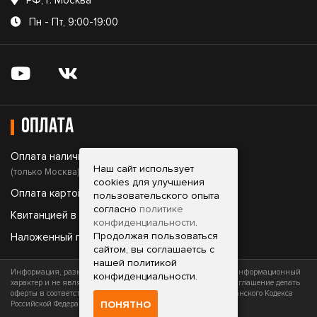
РФ, г. Москва
Пн - Пт, 9:00-19:00
Оплата
Оплата наличными;
Наш сайт использует
(только Москва)
cookies для улучшения
Оплата картой;
пользовательского опыта
согласно
политике
Квитанцией в банке;
конфиденциальности
.
Продолжая пользоваться
Наложенный платеж.
сайтом, вы соглашаетсь с
нашей политикой
Информация, размещенная на сайте, носит исключительно информационный
конфиденциальности.
характер и не является офертой (публичной офертой) или приглашение делать
оферты в соответствии со статьями 435 и 437 (часть 2) Гражданского Кодекса
ПОНЯТНО
Российской Федерации