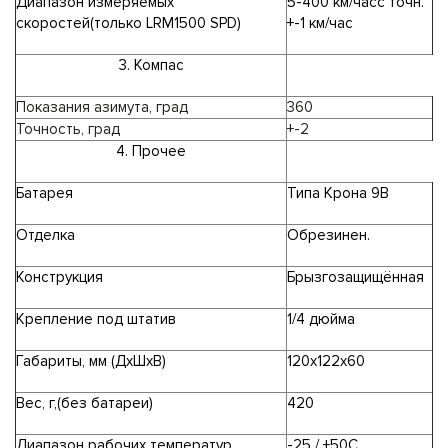
Диапазон измеряемых
5-400 км/часс точн.
скоростей(только LRM1500 SPD)
+-1 км/час
3. Компас
Показания азимута, град
360
Точность, град
+-2
4. Прочее
Батарея
Типа Крона 9В
Отделка
Обрезинен.
Конструкция
Брызгозащищённая
Крепление под штатив
1/4 дюйма
Габариты, мм (ДхШхВ)
120х122х60
Вес, г,(без батареи)
420
Диапазон рабочих температур
-25 / +50С