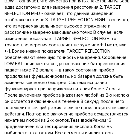
LOW – означает, что качество принятых пакетов импульсов
едва достаточно для измерения расстояния.2. TARGET
REFLECTION MED - означает, что данные измерения
отображены точно;3. TARGET REFLECTION HIGH - означает,
что измеряемая цель имеет высокое отражение и
расстояние измерено максимально точно.В случае, если
измерение показывает TARGET REFLECTION HIGH, то
точность измерения составляет не хуже чем +-1 метр, или
+-1. Более низкие показатели TARGET REFLECTION
обеспечивают меньшую точность измерения. Сообщение
LOW BAT появляется, когда напряжение батареи питания
падает ниже 7,2 вольта – в таком состоянии прибор
продолжает функционировать, но батарея должна быть
заменена как можно быстрее. Система исправно
функционирует при напряжении питания более 7 вольт.
После включения прибора (нажатием любой из 2-х кнопок)
он остаётся включенным в течение 8 секунд, после чего
переходит в спящий режим, если не производятся никакие
действия. Повторное включение прибора осуществляется
нажатием любой из 2-х кнопок.
Test mode
Режим 16
предназначен для тестирования дисплея. Когда Вы
выбираете этот режим. Все сегменты и индикаторы