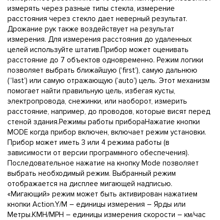
измерять через разные типы стекла, измерение
расстояния через стекло дает неверный результат.
Дрожание рук также воздействует на результат
измерения. Для измерения расстояния до удаленных
целей используйте штатив.Прибор может оценивать
расстояние до 7 объектов одновременно. Режим логики
позволяет выбрать ближайшую (‘first’), самую дальнюю
(“last’) или самую отражающую (‘auto’) цель. Этот механизм
помогает найти правильную цель, избегая кусты,
электропровода, снежинки, или наоборот, измерить
расстояние, например, до проводов, которые висят перед
стеной здания.Режимы работы прибораНажатие кнопки
MODE когда прибор включен, включает режим установки.
Прибор может иметь 3 или 4 режима работы (в
зависимости от версии программного обеспечения).
Последовательное нажатие на кнопку Mode позволяет
выбрать необходимый режим. Выбранный режим
отображается на дисплее мигающей надписью.
«Мигающий» режим может быть активирован нажатием
кнопки Action.Y/M – единицы измерения – Ярды или
Метры.KMH/MPH – единицы измерения скорости – км/час