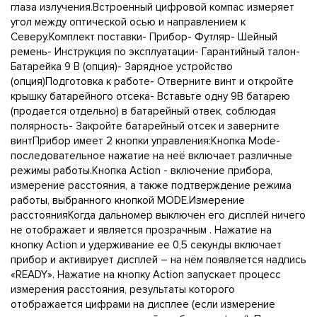
глаза излучения.Встроенный цифровой компас измеряет
угол между оптической осью и направлением к
Северу.Комплект поставки- Прибор- Футляр- Шейный
ремень- Инструкция по эксплуатации- Гарантийный талон-
Батарейка 9 В (опция)- Зарядное устройство
(опция)Подготовка к работе- Отверните винт и откройте
крышку батарейного отсека- Вставьте одну 9В батарею
(продается отдельно) в батарейный отвек, соблюдая
полярность- Закройте батарейный отсек и заверните
винтПрибор имеет 2 кнопки управления:Кнопка Mode-
последовательное нажатие на неё включает различные
режимы работы.Кнопка Action - включение прибора,
измерение расстояния, а также подтверждение режима
работы, выбранного кнопкой MODE.Измерение
расстоянияКогда дальномер выключен его дисплей ничего
не отображает и является прозрачным . Нажатие на
кнопку Action и удерживание ее 0,5 секунды включает
прибор и активирует дисплей – на нём появляется надпись
«READY». Нажатие на кнопку Action запускает процесс
измерения расстояния, результаты которого
отображается цифрами на дисплее (если измерение