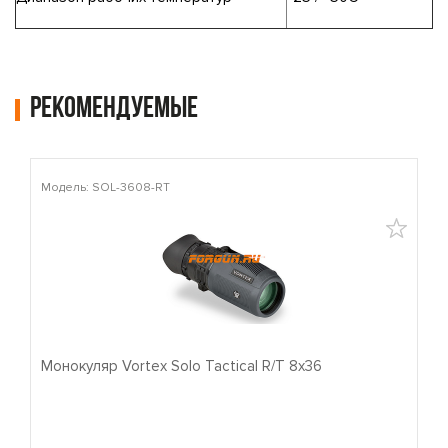
Рекомендуемые
Модель: SOL-3608-RT
М
Монокуляр Vortex Solo Tactical R/T 8x36
П