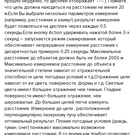
прошло неудачно, то дисплей отображает ‘----‘). Помните,
что цель должна находиться на расстоянии не менее 20
м.Если Вы выбрали несколько параметров измерения
(например, расстояние и азимут) результат измерения
будет появляться на дисплее через каждые 0,5
секунды.Если кнопку Action удерживать нажатой более 3-х
секунд – запускается режим сканирования, который
обеспечивает непрерывное измерение расстояния с
дискретностью примерно 0,25 секунды. Максимальное
расстояние до объектов должно быть не более 2000 м.
Максимально измеряемое расстояние до объекта в
значительной степени зависит от отражательной
способности цели, погодных условий и т.д.Отражение цели
зависит от ее цвета, поверхности, формы и т.д. Светлые
цвета имеют большее отражение чем темные. Гладкие
поверхности имеют большее отражение, чем
шероховатые. До больших целей легче измерять
расстояние. Измерение до цели , расположенной
перпендикулярно лазерному лучу обеспечивает
оптимальный результат. Плохие погодные условия (дождь,
туман, снег) понижают максимально возможное
измеряемое расстояние. В то время как прибор позволяет