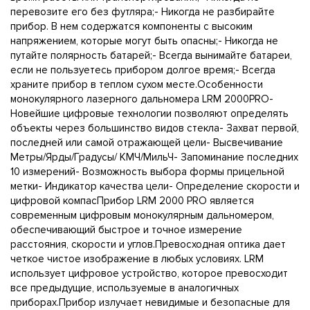
перевозите его без футляра;- Никогда не разбирайте
прибор. В нем содержатся компоненты с высоким
напряжением, которые могут быть опасны;- Никогда не
путайте полярность батарей;- Всегда вынимайте батареи,
если не пользуетесь прибором долгое время;- Всегда
храните прибор в теплом сухом месте.Особенности
монокулярного лазерного дальномера LRM 2000PRO-
Новейшие цифровые технологии позволяют определять
объекты через большинство видов стекла- Захват первой,
последней или самой отражающей цели- Высвечивание
Метры/Ярды/Градусы/ КМЧ/МильЧ- Запоминание последних
10 измерений- Возможность выбора формы прицельной
метки- Индикатор качества цели- Определение скорости и
цифровой компасПрибор LRМ 2000 PRO является
современным цифровым монокулярным дальномером,
обеспечивающий быстрое и точное измерение
расстояния, скорости и углов.Превосходная оптика дает
четкое чистое изображение в любых условиях. LRM
использует цифровое устройство, которое превосходит
все предыдущие, используемые в аналогичных
приборах.Прибор излучает невидимые и безопасные для