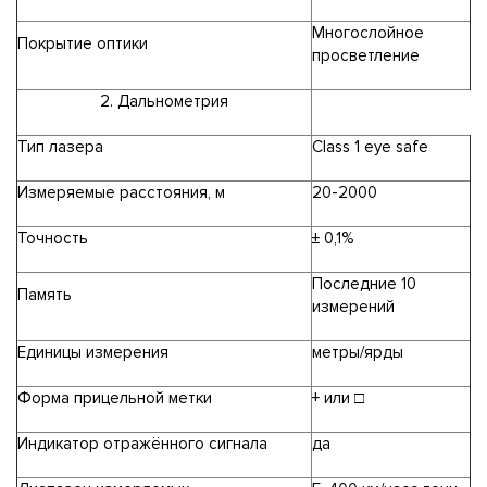
Многослойное
Покрытие оптики
просветление
2. Дальнометрия
Тип лазера
Class 1 eye safe
Измеряемые расстояния, м
20-2000
Точность
± 0,1%
Последние 10
Память
измерений
Единицы измерения
метры/ярды
Форма прицельной метки
+ или □
Индикатор отражённого сигнала
да