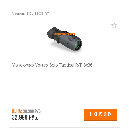
Модель: SOL-3608-RT
М
Монокуляр Vortex Solo Tactical R/T 8x36
П
Цена:
Ц
38,300 руб.
В КОРЗИНУ
32,999 руб.
4