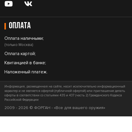
Оплата
Оплата наличными;
(только Москва)
Оплата картой;
Квитанцией в банке;
Наложенный платеж.
Информация, размещенная на сайте, носит исключительно информационный
характер и не является офертой (публичной офертой) или приглашение делать
оферты в соответствии со статьями 435 и 437 (часть 2) Гражданского Кодекса
Российской Федерации
2009 - 2026 © ФОРГАН - «Все для вашего оружия»