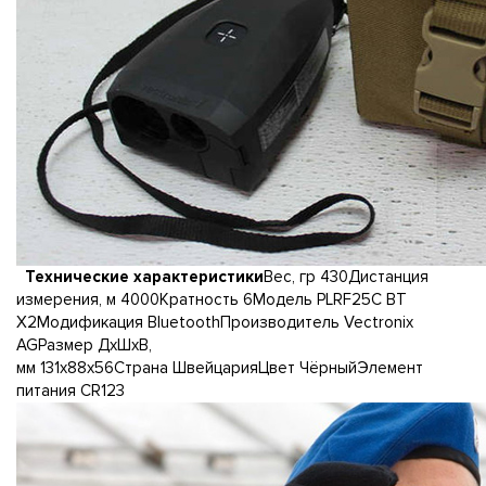
Технические характеристики
Вес, гр 430Дистанция
измерения, м 4000Кратность 6Модель PLRF25C BT
X2Модификация BluetoothПроизводитель Vectronix
AGРазмер ДхШхВ,
мм 131х88х56Страна ШвейцарияЦвет ЧёрныйЭлемент
питания CR123