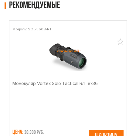
Рекомендуемые
Модель: SOL-3608-RT
М
Монокуляр Vortex Solo Tactical R/T 8x36
П
Цена:
Ц
38,300 руб.
В КОРЗИНУ