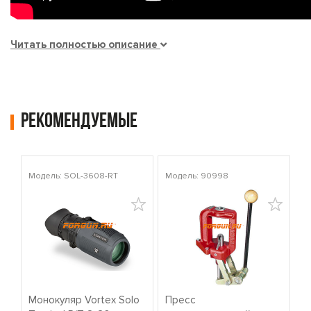
Читать полностью описание
Рекомендуемые
Модель: SOL-3608-RT
Модель: 90998
Мо
Монокуляр Vortex Solo
Пресс
К