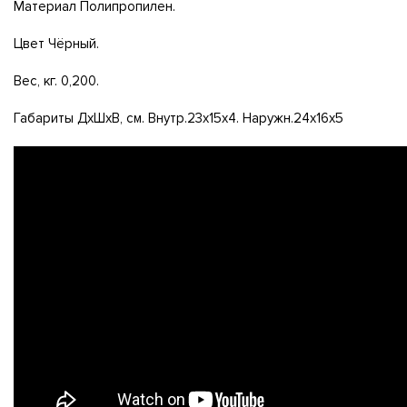
Материал Полипропилен.
Цвет Чёрный.
Вес, кг. 0,200.
Габариты ДxШxВ, см. Внутр.23х15х4. Наружн.24х16х5