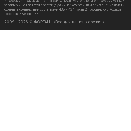
Информация, размещенная на сайте, носит исключительно информационный
характер и не является офертой (публичной офертой) или приглашение делать
оферты в соответствии со статьями 435 и 437 (часть 2) Гражданского Кодекса
Российской Федерации
2009 - 2026 © ФОРГАН - «Все для вашего оружия»