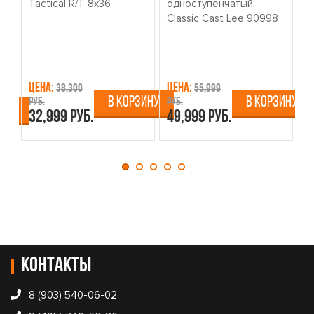
Tactical R/T 8x36
одноступенчатый
о
Classic Cast Lee 90998
W
Цена:
Цена:
Ц
38,300
55,999
В КОРЗИНУ
В КОРЗИНУ
руб.
руб.
ру
ИНУ
32,999 руб.
49,999 руб.
4
Контакты
8 (903) 540-06-02