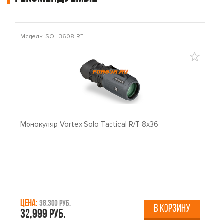
Модель: SOL-3608-RT
М
Монокуляр Vortex Solo Tactical R/T 8x36
П
Цена:
Ц
38,300 руб.
В КОРЗИНУ
32,999 руб.
4