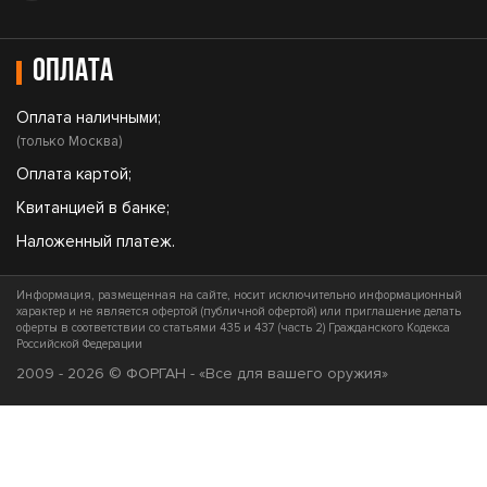
Оплата
Оплата наличными;
(только Москва)
Оплата картой;
Квитанцией в банке;
Наложенный платеж.
Информация, размещенная на сайте, носит исключительно информационный
характер и не является офертой (публичной офертой) или приглашение делать
оферты в соответствии со статьями 435 и 437 (часть 2) Гражданского Кодекса
Российской Федерации
2009 - 2026 © ФОРГАН - «Все для вашего оружия»