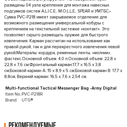
размщены 04 узла крепления для монтажа навесных
подсумков систем A.L.I.C.E., M.O.L.L.E., SPEAR и УМТБС;•
Сумка PVC-P218 имеет закрываемое отделение для
возможного размещения универсальной кобуры с
креплением на текстильной застежке «контакт». Это
позволяет скрыто размещать оружие для быстрого
извлечения. Карман рассчитан на использование как
правой рукой, так и для перекрестного извлечения левой
рукой;Матералы: кордура, ременные ленты, «молнии»,
фастекс.Основной объем: 4,0 л.Основной объем: 22,8 x
22,8 x 7,6 см;Фронтальный карман:17,7 x 16,5 x 3,8
см;Боковой карман А: 15 x 8,9 x 5 см;Боковой карман B: 17,7 x
8,8см; Верхний карман: 16,5 x 7,6 х 2,54 см.
Multi-functional Tactical Messenger Bag -Army Digital
Item No.:
PVC-P218R
Brand:
UTG®
Рекомендуемые