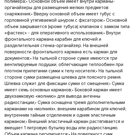
полимера;• Основной объем имеет внутри карманы-
органайзеры для размещения мелких предметов
снаряжения;• Вверху основной объем имеет тубус с
горловиной утягиваемой шнуром с фксатором;• Основной
объем закрывается (кроме тубуса) клапаном с замком типа
«фастекс» - для оперативного использования;• Внутри
фронтального кармана карабин для ключей и
разделительная стенка-органайзер. На внешней
поверхности фронтального кармана есть карман для
документов;• На тыльной стороне сумке имеются три
вентилируемые подушки, облегчающие теплообмен при
плотном прилегании сумки к телу носителя;• На тыльной
стороне сумки размещена шлевка для поясного ремня.
Шлевка служит для фиксации сумки от смещения;• Сумка
имеет семь основных карманов;• Боковой карман имеет
двухзамковую «молнию» для вывода антенны
радиостанции;• Сумка оснащена тремя дополнительными
карманами на «молниях», внешним карабином для ключей,
внутренним тайным отделением и одним эластичным
карманом;• Внешний эластичный карман растягивается и
вмещает 1 литровую бутылку воды или радиостанцию.
Объем кармана регулируется;• На поверхност сумк