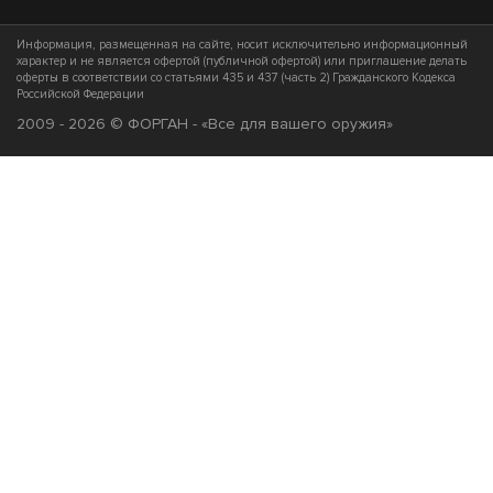
Информация, размещенная на сайте, носит исключительно информационный
характер и не является офертой (публичной офертой) или приглашение делать
оферты в соответствии со статьями 435 и 437 (часть 2) Гражданского Кодекса
Российской Федерации
2009 - 2026 © ФОРГАН - «Все для вашего оружия»