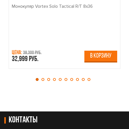
Монокуляр Vortex Solo Tactical R/T 8x36
П
Цена:
Ц
38,300 руб.
В КОРЗИНУ
32,999 руб.
4
Контакты