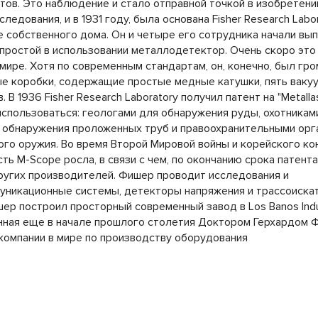
ов. Это наблюдение и стало отправной точкой в изобретени
дования, и в 1931 году, была основана Fisher Research Labor
 собственного дома. Он и четыре его сотрудника начали вы
 и простой в использовании металлодетектор. Очень скоро это
мире. Хотя по современным стандартам, он, конечно, был гр
ые коробки, содержащие простые медные катушки, пять ваку
 В 1936 Fisher Research Laboratory получил патент на "Metall
 использоваться: геологами для обнаружения руды, охотникам
 обнаружения проложенных труб и правоохранительными орг
ого оружия. Во время Второй Мировой войны и корейского ко
 M-Scope росла, в связи с чем, по окончанию срока патента,
ругих производителей. Фишер проводит исследования и
муникационные системы, детекторы напряжения и трассоиска
ер построил просторный современный завод в Los Banos Indus
нованная еще в начале прошлого столетия Доктором Герхардом
компании в мире по производству оборудования