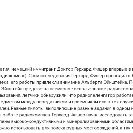
летия, немецкий иммигрант Доктор Герхард Фишер впервые в
адиокомпас). Свои исследования Герхард Фишер проводил в 
века, его работы привлекли внимание Альберта Эйнштейна. 
 Эйнштейн предсказал всемирное использование радиокомпа
ользования, летчики обнаружили, что радиопеленгатор работа
редметом между передатчиком и приемником или в тех случая
млей. Разные пилоты, выполняющие разные задания в одном 
в работе радиокомпаса. Герхард Фишер начал исследовать э
овлены высоко-кондуктивными и минерализованными областям
можно использовать для поиска рудных месторождений, а так