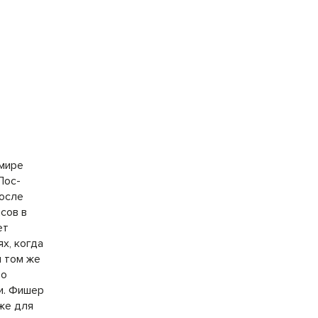
 мире
Лос-
После
сов в
ет
х, когда
и том же
то
и. Фишер
 же для