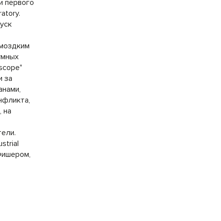
и первого
atory.
пуск
омоздким
умных
ascope"
и за
анами,
нфликта,
 на
тели.
trial
 Фишером,