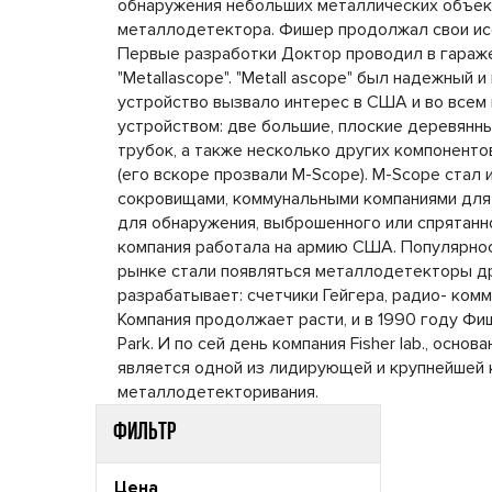
обнаружения небольших металлических объект
металлодетектора. Фишер продолжал свои иссле
Первые разработки Доктор проводил в гараже
"Metallascope". "Metall ascope" был надежный
устройство вызвало интерес в США и во всем 
устройством: две большие, плоские деревянн
трубок, а также несколько других компонентов.
(его вскоре прозвали M-Scope). M-Scope стал
сокровищами, коммунальными компаниями для
для обнаружения, выброшенного или спрятанн
компания работала на армию США. Популярность
рынке стали появляться металлодетекторы д
разрабатывает: счетчики Гейгера, радио- ком
Компания продолжает расти, и в 1990 году Фиш
Park. И по сей день компания Fisher lab., ос
является одной из лидирующей и крупнейшей 
металлодетекторивания.
Фильтр
Цена