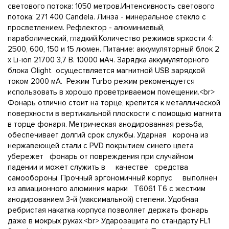
светового потока: 1050 метров.Интенсивность светового
потока: 271 400 Candela. Линза - минеральное стекло с
просветлением. Рефлектор - алюминиевый,
параболический, гладкий.Количество режимов яркости 4:
2500, 600, 150 и 15 люмен. Питание: аккумуляторный блок 2
x Li-ion 21700 3,7 В. 10000 мАч. Зарядка аккумуляторного
блока Olight осуществляется магнитной USB зарядкой
током 2000 мА. Режим Turbo режим рекомендуется
использовать в хорошо проветриваемом помещении.<br>
Фонарь отлично стоит на торце, крепится к металлической
поверхности в вертикальной плоскости с помощью магнита
в торце фонаря. Метрическая анодированная резьба,
обеспечивает долгий срок службы. Ударная корона из
нержавеющей стали c PVD покрытием синего цвета
убережет фонарь от повреждения при случайном
падении и может служить в качестве средства
самообороны. Прочный эргономичный корпус выполнен
из авиационного алюминия марки Т6061 T6 с жестким
анодированием 3-й (максимальной) степени. Удобная
ребристая накатка корпуса позволяет держать фонарь
даже в мокрых руках.<br> Ударозащита по стандарту FL1