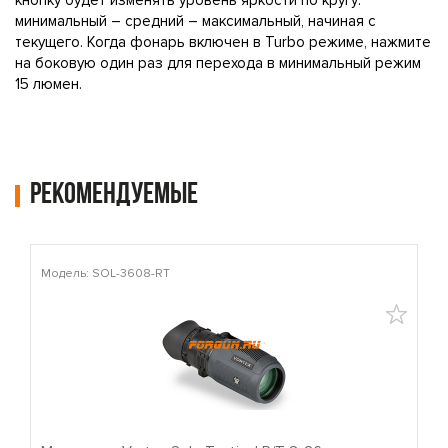
кнопку будет изменять уровень яркости по кругу:
минимальный – средний – максимальный, начиная с
текущего. Когда фонарь включен в Turbo режиме, нажмите
на боковую один раз для перехода в минимальный режим
15 люмен.
Рекомендуемые
Модель: SOL-3608-RT
М