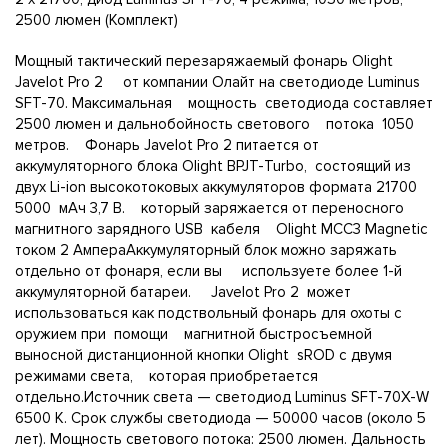
2500 люмен (Комплект)
Мощный тактический перезаряжаемый фонарь Olight
Javelot Pro 2 от компании Олайт на светодиоде Luminus
SFT-70. Максимальная мощность светодиода составляет
2500 люмен и дальнобойность светового потока 1050
метров. Фонарь Javelot Pro 2 питается от
аккумуляторного блока Olight BPJT-Turbo, состоящий из
двух Li-ion высокотоковых аккумуляторов формата 21700
5000 мАч 3,7 В. который заряжается от переносного
магнитного зарядного USB кабеля Olight MCC3 Magnetic
током 2 АмпераАккумуляторный блок можно заряжать
отдельно от фонаря, если вы используете более 1-й
аккумуляторной батареи. Javelot Pro 2 может
использоваться как подствольный фонарь для охоты с
оружием при помощи магнитной быстросъемной
выносной дистанционной кнопки Olight sROD с двумя
режимами света, которая приобретается
отдельно.Источник света — светодиод Luminus SFT-70X-W
6500 К. Срок службы светодиода — 50000 часов (около 5
лет). Мощность светового потока: 2500 люмен. Дальность