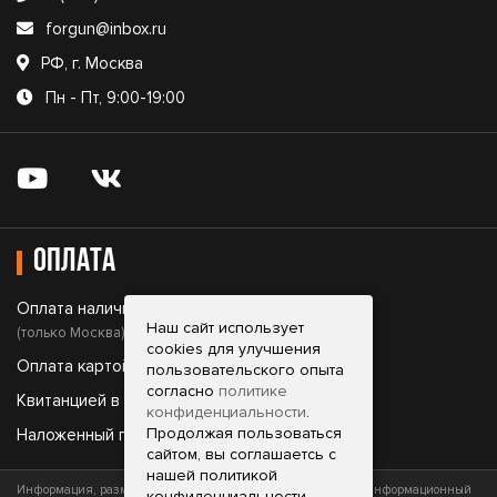
forgun@inbox.ru
РФ, г. Москва
Пн - Пт, 9:00-19:00
Оплата
Оплата наличными;
Наш сайт использует
(только Москва)
cookies для улучшения
Оплата картой;
пользовательского опыта
согласно
политике
Квитанцией в банке;
конфиденциальности
.
Продолжая пользоваться
Наложенный платеж.
сайтом, вы соглашаетсь с
нашей политикой
Информация, размещенная на сайте, носит исключительно информационный
конфиденциальности.