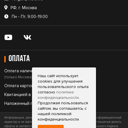
РФ, г. Москва
Пн - Пт, 9:00-19:00
Оплата
Оплата наличными;
Наш сайт использует
(только Москва)
cookies для улучшения
Оплата картой;
пользовательского опыта
согласно
политике
Квитанцией в банке;
конфиденциальности
.
Продолжая пользоваться
Наложенный платеж.
сайтом, вы соглашаетсь с
нашей политикой
Информация, размещенная на сайте, носит исключительно информационный
конфиденциальности.
характер и не является офертой (публичной офертой) или приглашение делать
оферты в соответствии со статьями 435 и 437 (часть 2) Гражданского Кодекса