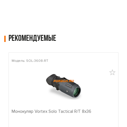
Рекомендуемые
Модель: SOL-3608-RT
М
Монокуляр Vortex Solo Tactical R/T 8x36
П