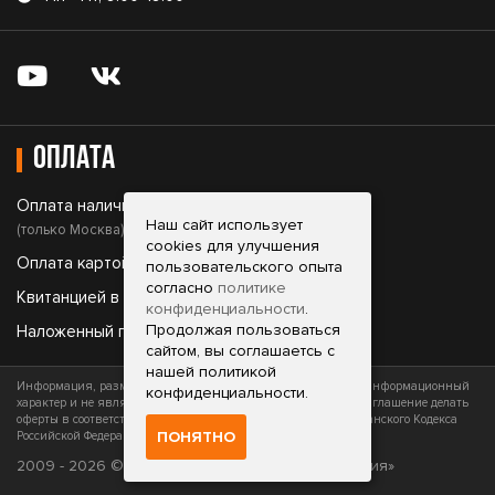
Оплата
Оплата наличными;
Наш сайт использует
(только Москва)
cookies для улучшения
Оплата картой;
пользовательского опыта
согласно
политике
Квитанцией в банке;
конфиденциальности
.
Продолжая пользоваться
Наложенный платеж.
сайтом, вы соглашаетсь с
нашей политикой
Информация, размещенная на сайте, носит исключительно информационный
конфиденциальности.
характер и не является офертой (публичной офертой) или приглашение делать
оферты в соответствии со статьями 435 и 437 (часть 2) Гражданского Кодекса
ПОНЯТНО
Российской Федерации
2009 - 2026 © ФОРГАН - «Все для вашего оружия»