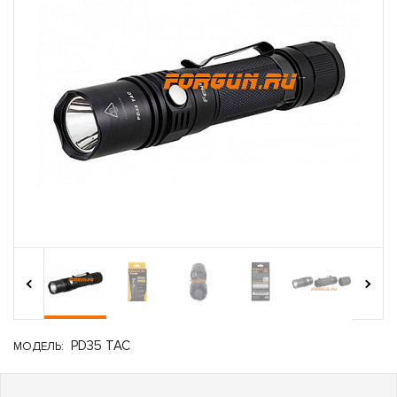
›
‹
PD35 TAC
МОДЕЛЬ: