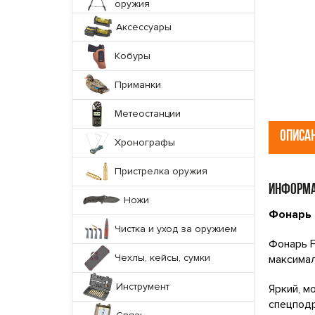
оружия
Аксессуары
Кобуры
Приманки
Метеостанции
ОПИСА
Хронографы
Пристрелка оружия
ИНФОРМА
Ножи
Фонарь 
Чистка и уход за оружием
Фонарь F
Чехлы, кейсы, сумки
максимал
Инструмент
Яркий, м
спецподр