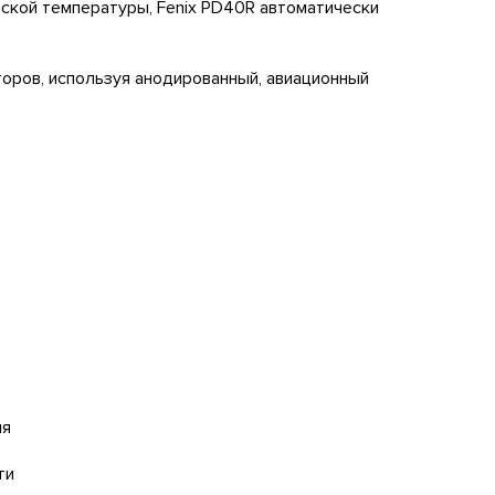
ской температуры, Fenix PD40R автоматически
оров, используя анодированный, авиационный
ия
ти