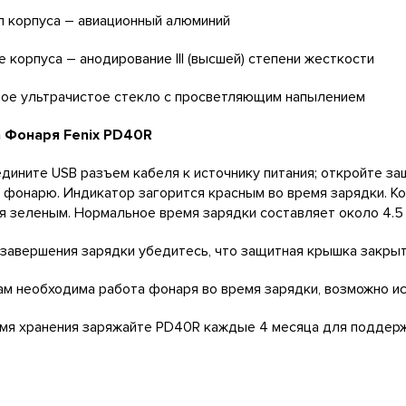
 корпуса – авиационный алюминий
 корпуса – анодирование III (высшей) степени жесткости
ое ультрачистое стекло с просветляющим напылением
 Фонаря Fenix PD40R
едините USB разъем кабеля к источнику питания; откройте з
 фонарю. Индикатор загорится красным во время зарядки. К
я зеленым. Нормальное время зарядки составляет около 4.5
 завершения зарядки убедитесь, что защитная крышка закры
вам необходима работа фонаря во время зарядки, возможно и
емя хранения заряжайте PD40R каждые 4 месяца для поддерж