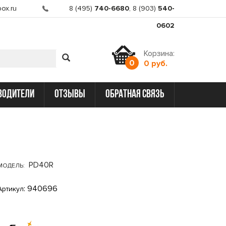
ox.ru
8 (495)
740-6680
,
8 (903)
540-
0602
Корзина:
0
0 руб.
водители
отзывы
обратная связь
PD40R
МОДЕЛЬ:
: 940696
Артикул