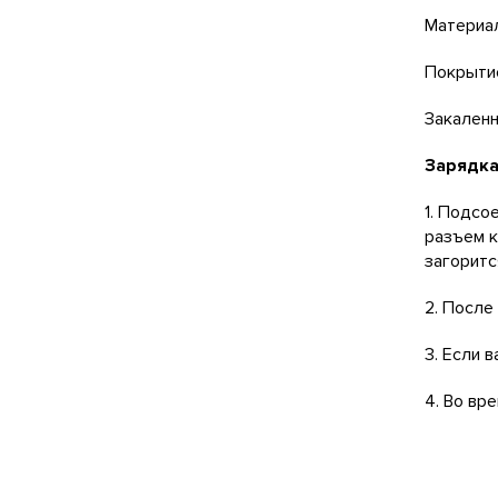
Материал
Покрытие
Закаленн
Зарядка
1. Подсо
разъем к
загоритс
2. После
3. Если 
4. Во вр