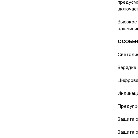
предусмо
включает
Высокое 
алюминий
ОСОБЕН
Светодио
Зарядка 
Цифровая
Индикаци
Предупр
Защита о
Защита о