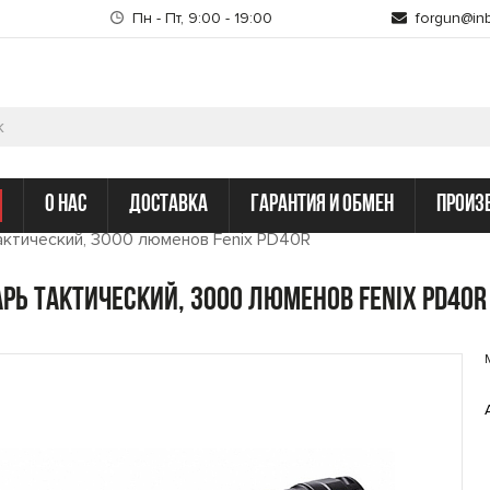
Пн - Пт, 9:00 - 19:00
forgun@inb
о нас
доставка
гарантия и обмен
произ
актический, 3000 люменов Fenix PD40R
рь тактический, 3000 люменов Fenix PD40R