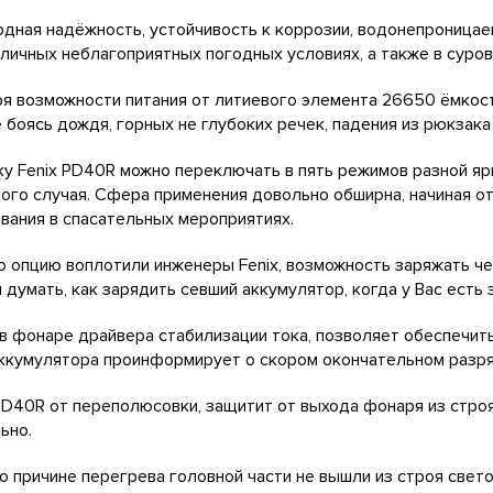
дная надёжность, устойчивость к коррозии, водонепроницае
зличных неблагоприятных погодных условиях, а также в суров
я возможности питания от литиевого элемента 26650 ёмкост
е боясь дождя, горных не глубоких речек, падения из рюкзака 
у Fenix PD40R можно переключать в пять режимов разной яр
ого случая. Сфера применения довольно обширна, начиная от
вания в спасательных мероприятиях.
 опцию воплотили инженеры Fenix, возможность заряжать че
 думать, как зарядить севший аккумулятор, когда у Вас есть
в фонаре драйвера стабилизации тока, позволяет обеспечить
ккумулятора проинформирует о скором окончательном разря
D40R от переполюсовки, защитит от выхода фонаря из строя
ьно.
по причине перегрева головной части не вышли из строя свет