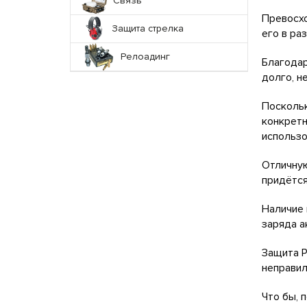
Связь
Превосхо
Защита стрелка
его в ра
Релоадинг
Благодар
долго, н
Поскольк
конкретн
использо
Отличную
придётся
Наличие 
заряда а
Защита P
неправил
Что бы, 