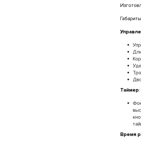
Изготовл
Габариты:
Управле
Упр
Дли
Кор
Уде
Тро
Дво
Таймер
:
Фон
выс
кно
тай
Время р