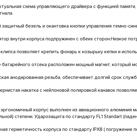
туальная схема управляющего драйвера с функцией памяти,
гнала.
 защитный безель и окантовка кнопки управления темно-син
тор внутри корпуса подпружинен с обеих сторон.Низкое пот
клипса позволяет крепить фонарь к козырьку кепки и исполь
 батарейного отсека расположен мощный магнит, который мо
кая анодированная резьба, обеспечивает долгий срок служб
ернистая накатка с нейлоновой полировкой канавок позвол
эргономичный корпус выполнен из авиационного алюминия м
льной) степени. Ударозащита по стандарту FL1 Standart (паден
ая герметичность корпуса по стандарту IPX8 ( погружение по