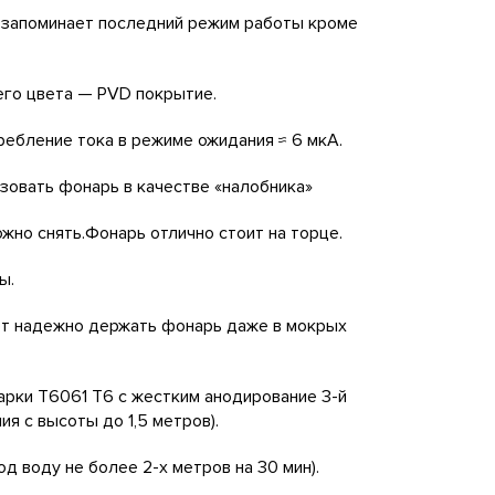
 запоминает последний режим работы кроме
его цвета — PVD покрытие.
ребление тока в режиме ожидания ≈ 6 мкА.
зовать фонарь в качестве «налобника»
жно снять.Фонарь отлично стоит на торце.
ы.
яет надежно держать фонарь даже в мокрых
арки Т6061 T6 с жестким анодирование 3-й
ия с высоты до 1,5 метров).
д воду не более 2-х метров на 30 мин).