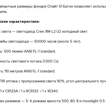
мпактные размеры фонаря Олайт S1 Батон позволяет исполь
день.
ские характеристики:
 света — светодиод Cree XM-L2 U2 холодный свет.
жбы светодиода — 50000 часов (около 5 лет).
: 500 люмен ANSI FL-1 standard.
ность светового потока 3,000 Cd.
: 110 метров ANSI FL-1 standard.
TIR оптика с пропусканием света 90%, угол центрального луч
1 x CR123A / 1 x RCR123 / 1 x 16340.
во режимов — 5: 4 режима яркости 500, 80, 8 и moonlight 0,5 