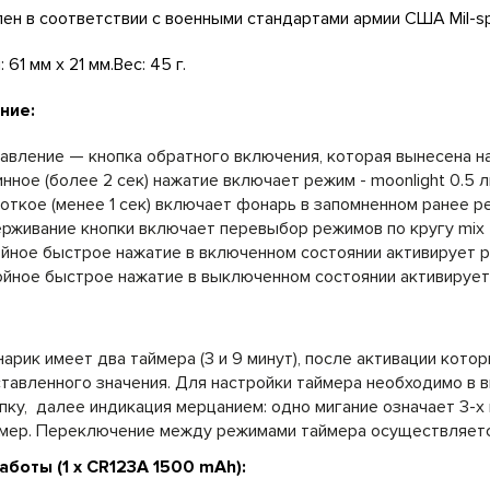
ен в соответствии с военными стандартами армии США Mil-sp
 61 мм x 21 мм.Вес: 45 г.
ние:
авление — кнопка обратного включения, которая вынесена н
нное (более 2 сек) нажатие включает режим - moonlight 0.5 л
откое (менее 1 сек) включает фонарь в запомненном ранее р
рживание кнопки включает перевыбор режимов по кругу mix
йное быстрое нажатие в включенном состоянии активирует р
йное быстрое нажатие в выключенном состоянии активирует
арик имеет два таймера (3 и 9 минут), после активации кот
тавленного значения. Для настройки таймера необходимо в 
пку, далее индикация мерцанием: одно мигание означает 3-х
мер. Переключение между режимами таймера осуществляетс
аботы (1 х CR123A 1500 mAh):