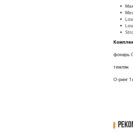
Max
Med
Low
Low
Str
Комплек
фонарь O
темляк
О-ринг 1 
Рек