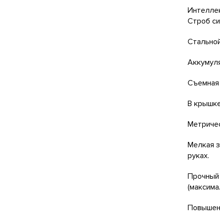
Интеллек
Строб си
Стальной
Аккумуля
Съемная 
В крышке
Метричес
Мелкая з
руках.
Прочный 
(максима
Повышенн