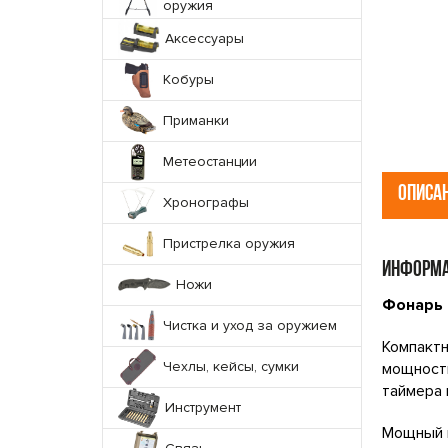
оружия
Аксессуары
Кобуры
Приманки
Метеостанции
ОПИСА
Хронографы
Пристрелка оружия
ИНФОРМА
Ножи
Фонарь 
Чистка и уход за оружием
Компакт
Чехлы, кейсы, сумки
мощность
таймера 
Инструмент
Мощный н