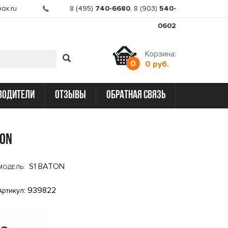
ox.ru
8 (495)
740-6680
,
8 (903)
540-
0602
Корзина:
0
0 руб.
водители
отзывы
обратная связь
ton
S1 BATON
МОДЕЛЬ:
: 939822
Артикул