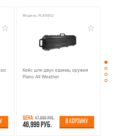
Модель: PLA11852
Модель: PLA10
sic
Кейс для двух единиц оружия
Центр для ч
Plano All Weather
оружием PL
Цена:
Цена:
47,690 руб.
13,750 р
У
В КОРЗИНУ
46,999 руб.
12,499 руб