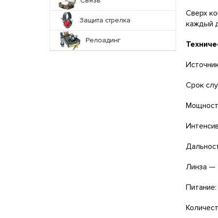
Связь
Сверх ко
Защита стрелка
каждый 
Релоадинг
Техниче
Источник
Срок слу
Мощность
Интенсив
Дальность
Линза — 
Питание: 
Количест