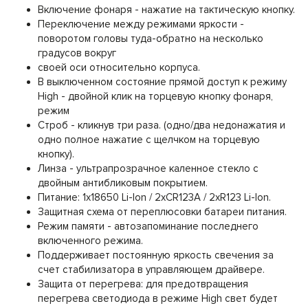
Включение фонаря - нажатие на тактическую кнопку.
Переключение между режимами яркости -
поворотом головы туда-обратно на несколько
градусов вокруг
своей оси относительно корпуса.
В выключенном состояние прямой доступ к режиму
High - двойной клик на торцевую кнопку фонаря,
режим
Строб - кликнув три раза. (одно/два недонажатия и
одно полное нажатие с щелчком на торцевую
кнопку).
Линза - ультрапрозрачное каленное стекло с
двойным антибликовым покрытием.
Питание: 1x18650 Li-Ion / 2xCR123A / 2xR123 Li-Ion.
Защитная схема от переплюсовки батареи питания.
Режим памяти - aвтозапоминание последнего
включенного режима.
Поддерживает постоянную яркость свечения за
счет стабилизатора в управляющем драйвере.
Защита от перегрева: для предотвращения
перегрева светодиода в режиме High свет будет