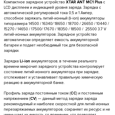
Компактное зарядное устройство
XTAR ANT MC1 Plus
c
LCD дисплеем и индикацией уровня заряда. Зарядка с
автоматической регулировкой тока 0,5 и 1 Ампер,
способное заряжать литий-ионный (li-ion) аккумуляторы
типоразмера 14500 / 16340/ 18650 / 18700 / 26650 / 10440 /
15270 / 14650 / 17500/ 17670 / 18350 / 18500 / 25500 3.7 V
литий-ионных аккумуляторов. Зарядное устройство
автоматически определяет емкость аккумуляторной
батареи и подает необходимый ток для безопасной
зарядки.
Зарядка
Li-ion
аккумуляторов, в течении реального
времени микрочип зарядного устройства контролирует
состояние литий-ионного аккумулятора при зарядке,
отслеживает и устанавливает правильную химическую
реакцию в аккумуляторной банке.
Профиль заряда постоянным током (
CC
) и постоянным
напряжением (
CV
) — данный метод зарядки заряда
рекомендуемый и наиболее скоростной для литий-ионных
перезаряжаемых аккумуляторов, сохраняет их ресурс и не
уменьшает их емкость со временем, что позволяет