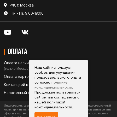
РФ, г. Москва
Пн - Пт, 9:00-19:00
Оплата
Оплата наличными;
Наш сайт использует
(только Москва)
cookies для улучшения
Оплата картой;
пользовательского опыта
согласно
политике
Квитанцией в банке;
конфиденциальности
.
Продолжая пользоваться
Наложенный платеж.
сайтом, вы соглашаетсь с
нашей политикой
Информация, размещенная на сайте, носит исключительно информационный
конфиденциальности.
характер и не является офертой (публичной офертой) или приглашение делать
оферты в соответствии со статьями 435 и 437 (часть 2) Гражданского Кодекса