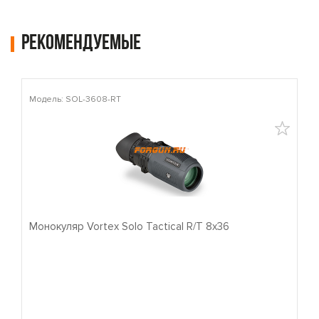
Рекомендуемые
Модель: SOL-3608-RT
М
Монокуляр Vortex Solo Tactical R/T 8x36
П