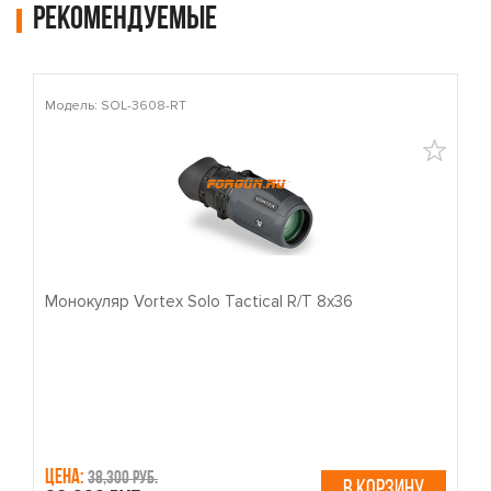
Рекомендуемые
Модель: SOL-3608-RT
М
Монокуляр Vortex Solo Tactical R/T 8x36
П
Цена:
Ц
38,300 руб.
В КОРЗИНУ