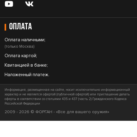
Оплата
Оплата наличными;
(только Москва)
Оплата картой;
Квитанцией в банке;
Наложенный платеж.
Информация, размещенная на сайте, носит исключительно информационный
характер и не является офертой (публичной офертой) или приглашение делать
оферты в соответствии со статьями 435 и 437 (часть 2) Гражданского Кодекса
Российской Федерации
2009 - 2026 © ФОРГАН - «Все для вашего оружия»