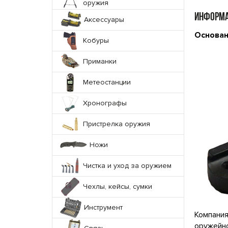
оружия
ИНФОРМА
Аксессуары
Основан
Кобуры
Приманки
Метеостанции
Хронографы
Пристрелка оружия
Ножи
Чистка и уход за оружием
Чехлы, кейсы, сумки
Инструмент
Компания
оружейно