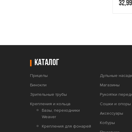
2,500 руб.
32,99
Каталог
Прицелы
Дульные насадк
Бинокли
Магазины
Зрительные трубы
Рукоятки перед
Крепления и кольца
Сошки и опоры 
Базы, переходники
Аксессуары
Weaver
Кобуры
Крепления для фонарей