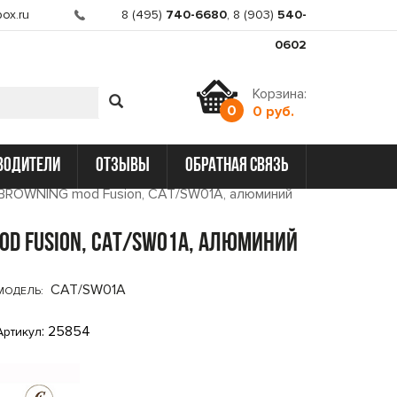
ox.ru
8 (495)
740-6680
,
8 (903)
540-
0602
Корзина:
0
0 руб.
водители
отзывы
обратная связь
 BROWNING mod Fusion, CAT/SW01A, алюминий
od Fusion, CAT/SW01A, алюминий
CAT/SW01A
МОДЕЛЬ:
: 25854
Артикул