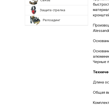
Связь
быстросъ
материал
Защита стрелка
кронштей
Релоадинг
Производ
Alessand
Основани
Основани
алюминие
Черные п
Техниче
Длина ос
Общая вы
Комплект