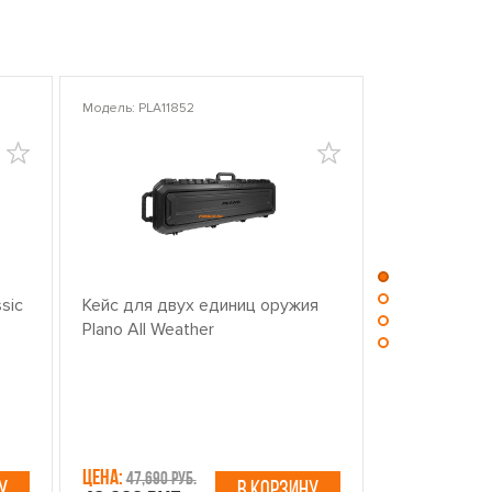
Модель: PLA11852
Модель: PLA10
sic
Кейс для двух единиц оружия
Центр для ч
Plano All Weather
оружием PL
Цена:
Цена:
47,690 руб.
13,750 р
У
В КОРЗИНУ