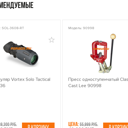
омендуемые
: SOL-3608-RT
Модель: 90998
ляр Vortex Solo Tactical
Пресс одноступенчатый Clas
x36
Cast Lee 90998
Цена:
38,300 руб.
55,999 руб.
В КОРЗИНУ
В КОРЗИН