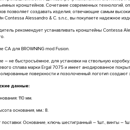
емных кронштейнов. Сочетание современных технологий, оп
ов позволяет создавать изделия, отвечающие самым высоким
н Contessa Alessandro & C. s.n.c., вы покупаете надежное изде
итель рекомендует устанавливать кронштейны Contessa Ales
ro.
е СА для BROWNING mod Fusion.
е – не быстросъёмное, для установки на ствольную коробку
вого сплава марки Ergal 7075 и имеет анодированное покрыт
олированные поверхности и позолоченный логотип создают 
ские данные:
нования: 110 мм.
сота основания, мм.: 8.
 поставки: Основание, ключь шестигранный – 1шт., винты – 1ш