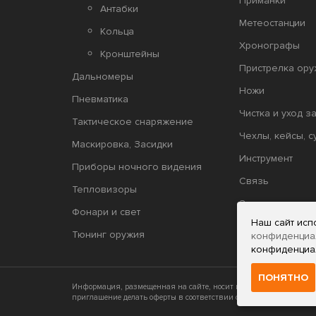
Приманки
Антабки
Метеостанции
Кольца
Хронографы
Кронштейны
Пристрелка ору
Дальномеры
Ножи
Пневматика
Чистка и уход з
Тактическое снаряжение
Чехлы, кейсы, с
Маскировка, Засидки
Инструмент
Приборы ночного видения
Связь
Тепловизоры
Защита стрелка
Фонари и свет
Наш сайт исп
Релоадинг
Тюнинг оружия
конфиденциа
конфиденциа
ПОНЯТНО
Информация, размещенная на сайте, носит исключительно инфор
приглашение делать оферты в соответствии со статьями 435 и 437