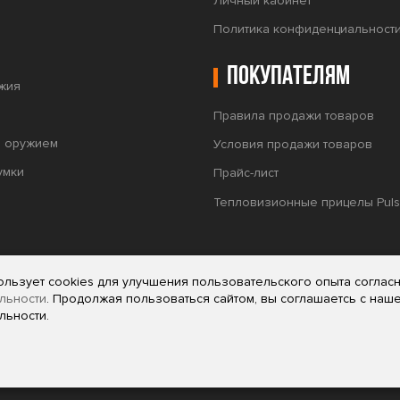
Личный кабинет
Политика конфиденциальност
Покупателям
жия
Правила продажи товаров
а оружием
Условия продажи товаров
умки
Прайс-лист
Тепловизионные прицелы Puls
ользует cookies для улучшения пользовательского опыта соглас
льности
. Продолжая пользоваться сайтом, вы соглашаетсь с наш
льности.
мационный характер и не является офертой (публичной офертой) или
 (часть 2) Гражданского Кодекса Российской Федерации