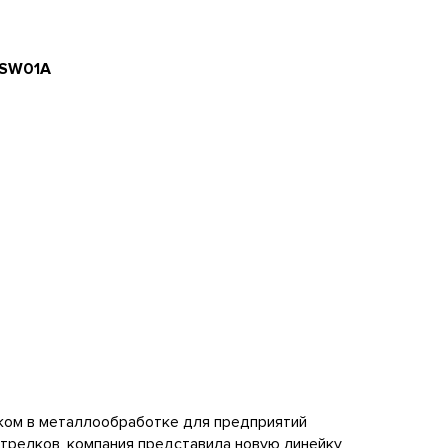
/SW01A
чиком в металлообработке для предприятий
трелков, компания представила новую линейку