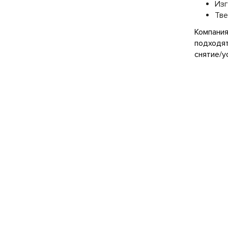
Изг
Тве
Компания
подходят
снятие/у