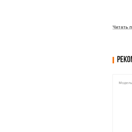
Читать 
Рек
Модель: PLAMT6221
Модель