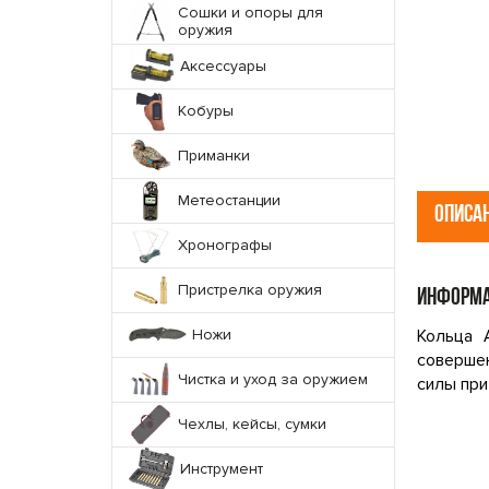
Сошки и опоры для
оружия
Аксессуары
Кобуры
Приманки
Метеостанции
ОПИСА
Хронографы
Пристрелка оружия
ИНФОРМА
Ножи
Кольца A
соверше
Чистка и уход за оружием
силы при
Чехлы, кейсы, сумки
Инструмент