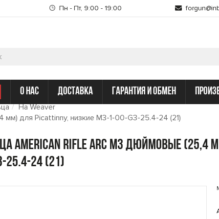
Пн - Пт, 9:00 - 19:00
forgun@inb
о нас
доставка
гарантия и обмен
произ
ьца
На Weaver
мм) для Picattinny, низкие M3-1-00-G3-25.4-24 (21)
ца American Rifle ARС M3 дюймовые (25,4 мм
-25.4-24 (21)