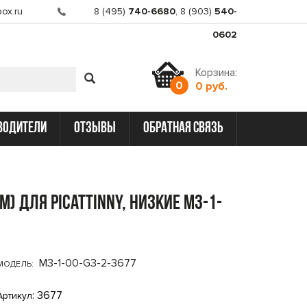
ox.ru
8 (495)
740-6680
,
8 (903)
540-
0602
Корзина:
0
0 руб.
водители
отзывы
обратная связь
) для Picattinny, низкие M3-1-
M3-1-00-G3-2-3677
МОДЕЛЬ:
: 3677
Артикул