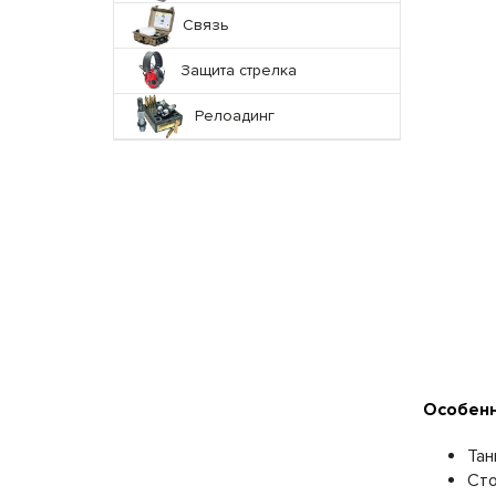
Связь
Защита стрелка
Релоадинг
Особенн
Тан
Сто