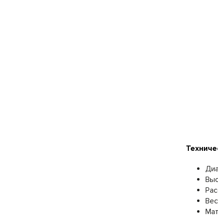
Техниче
Диа
Выс
Рас
Вес
Мат