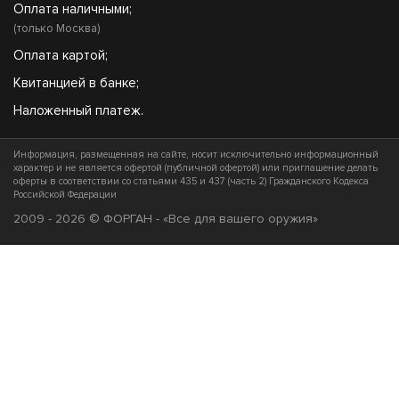
Оплата наличными;
(только Москва)
Оплата картой;
Квитанцией в банке;
Наложенный платеж.
Информация, размещенная на сайте, носит исключительно информационный
характер и не является офертой (публичной офертой) или приглашение делать
оферты в соответствии со статьями 435 и 437 (часть 2) Гражданского Кодекса
Российской Федерации
2009 - 2026 © ФОРГАН - «Все для вашего оружия»